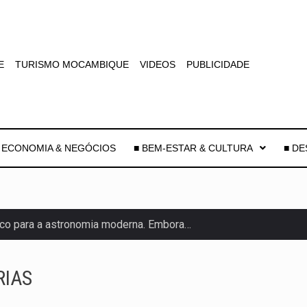
E
TURISMO MOCAMBIQUE
VIDEOS
PUBLICIDADE
 ECONOMIA & NEGÓCIOS
■ BEM-ESTAR & CULTURA
■ D
co para a astronomia moderna. Embora…
as, mais de 200 incêndios florestais continuam…
RIAS
e saúde da Faixa de…