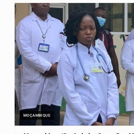
Um dos casos mais graves envol
A cidade de Bunia, capital da prov
O pagamento marca o desfecho
O programa, cuja implementação 
A nova legislação estabelece um
O Departamento de Estado norte
A final coloca frente a frente d
MOÇAMBIQUE