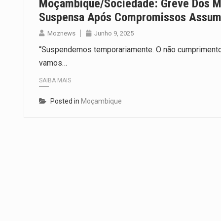
Moçambique/Sociedade: Greve Dos Mé
Suspensa Após Compromissos Assumi
Moznews
Junho 9, 2025
“Suspendemos temporariamente. O não cumprimento 
vamos…
SAIBA MAIS
Posted in
Moçambique