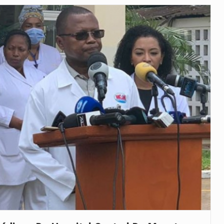
veu a residência de Sam…
íncia de Ituri, tornou-se…
 de um dos processos mais…
está prevista entre abril de 2026…
 prazo de 180 dias para…
-americano confirmou que cidadãos dos Estados…
uas equipas que chegaram…