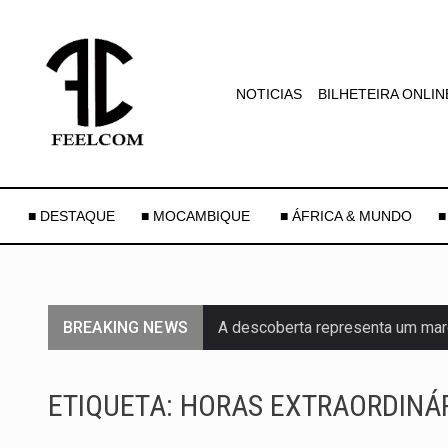
NOTICIAS
BILHETEIRA ONLIN
■ DESTAQUE
■ MOCAMBIQUE
■ ÁFRICA & MUNDO
■
BREAKING NEWS
A descoberta representa um mar
Segundo as autoridades canadian
ETIQUETA:
HORAS EXTRAORDINÁ
De acordo com as autoridades d