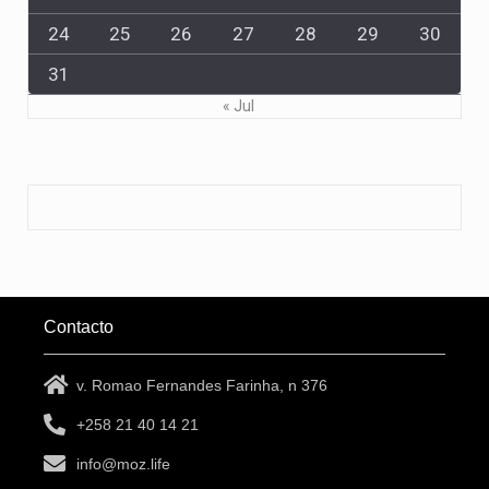
24
25
26
27
28
29
30
31
« Jul
Contacto
v. Romao Fernandes Farinha, n 376
+258 21 40 14 21
info@moz.life