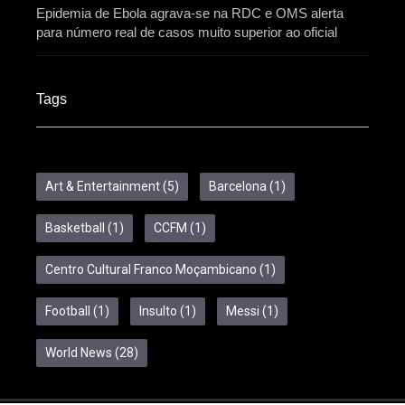
Epidemia de Ebola agrava-se na RDC e OMS alerta
para número real de casos muito superior ao oficial
Tags
Art & Entertainment
(5)
Barcelona
(1)
Basketball
(1)
CCFM
(1)
Centro Cultural Franco Moçambicano
(1)
Football
(1)
Insulto
(1)
Messi
(1)
World News
(28)