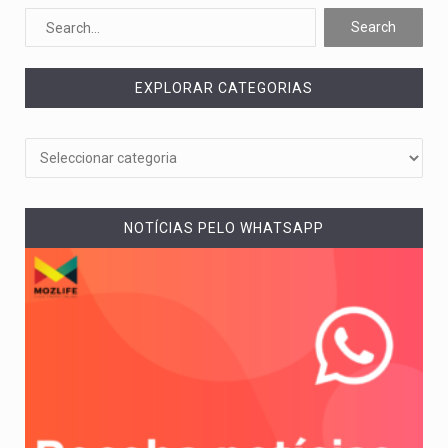
Um dos casos mais graves envolveu a residência de Sam…
A cidade de Bunia, capital da província de Ituri, tornou-se…
EXPLORAR CATEGORIAS
O Senado dos Estados Unidos aprovou, no dia 7 de…
Legislação, renomeada em homenagem ao falecido senador Lindsey Graham, foi…
A nova legislação estabelece um prazo de 180 dias para…
NOTÍCIAS PELO WHATSAPP