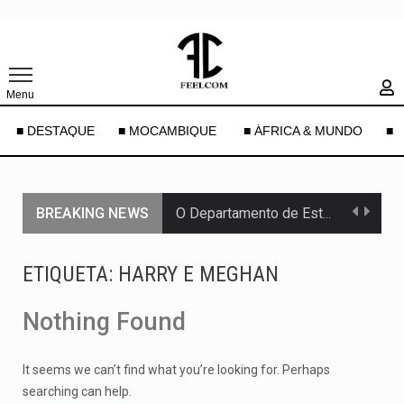
Menu
■ DESTAQUE
■ MOCAMBIQUE
■ ÁFRICA & MUNDO
■ 
BREAKING NEWS
O Departamento de Estado norte-americano confirmou que cidadãos dos Estados…
A final coloca frente a frente duas equipas que chegaram…
ETIQUETA:
HARRY E MEGHAN
A descoberta representa um marco para a astronomia moderna. Embora…
Nothing Found
Segundo as autoridades canadianas, mais de 200 incêndios florestais continuam…
It seems we can’t find what you’re looking for. Perhaps
De acordo com as autoridades de saúde da Faixa de…
searching can help.