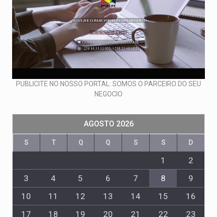
PUBLICITE NO NOSSO PORTAL: SOMOS O PARCEIRO DO SEU
NEGOCIO
AGOSTO 2026
S
T
Q
Q
S
S
D
1
2
3
4
5
6
7
8
9
10
11
12
13
14
15
16
17
18
19
20
21
22
23