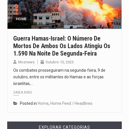
Segundo as autoridades canadianas, mais de 200 incêndios florestais continuam…
De acordo com as autoridades de saúde da Faixa de…
HOME
A polícia moçambicana anunciou a detenção de mais um suspeito…
Guerra Hamas-Israel: O Número De
Mortos De Ambos Os Lados Atingiu Os
Cover photo suggestion (in English): A police officer outside a…
1.590 Na Noite De Segunda-Feira
O Senado dos Estados Unidos aprovou, no dia 7 de…
Moznews
Outubro 10, 2023
Os combates prosseguiram na segunda-feira, 9 de
outubro, entre os militantes do Hamas e as forças
israelitas,…
SAIBA MAIS
Posted in
Home
,
Home Feed / Headlines
EXPLORAR CATEGORIAS