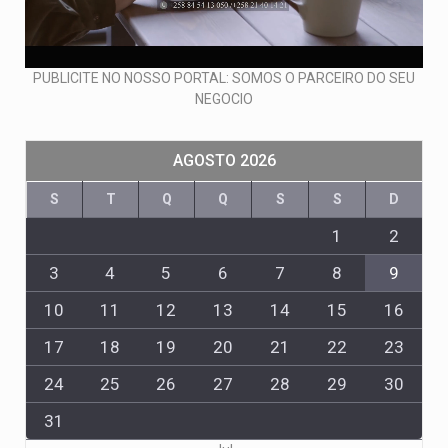
PUBLICITE NO NOSSO PORTAL: SOMOS O PARCEIRO DO SEU
NEGOCIO
AGOSTO 2026
S
T
Q
Q
S
S
D
1
2
3
4
5
6
7
8
9
10
11
12
13
14
15
16
17
18
19
20
21
22
23
24
25
26
27
28
29
30
31