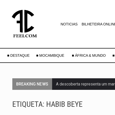
NOTICIAS
BILHETEIRA ONLIN
■ DESTAQUE
■ MOCAMBIQUE
■ ÁFRICA & MUNDO
■
BREAKING NEWS
A descoberta representa um mar
Segundo as autoridades canadian
ETIQUETA:
HABIB BEYE
De acordo com as autoridades d