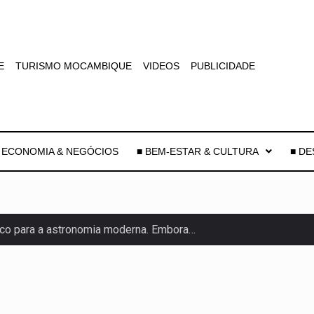
E
TURISMO MOCAMBIQUE
VIDEOS
PUBLICIDADE
 ECONOMIA & NEGÓCIOS
■ BEM-ESTAR & CULTURA
■ D
co para a astronomia moderna. Embora…
as, mais de 200 incêndios florestais continuam…
e saúde da Faixa de…