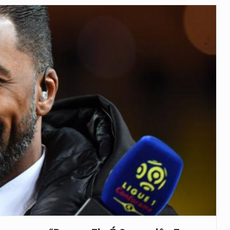
veu a residência de Sam…
íncia de Ituri, tornou-se…
 de um dos processos mais…
está prevista entre abril de 2026…
 prazo de 180 dias para…
-americano confirmou que cidadãos dos Estados…
uas equipas que chegaram…