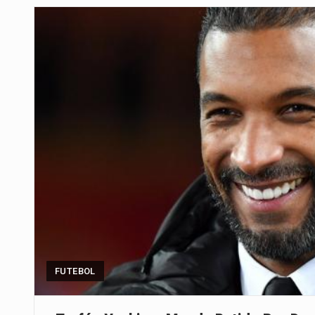
Um dos casos mais graves envol
A cidade de Bunia, capital da prov
O pagamento marca o desfecho
O programa, cuja implementação 
A nova legislação estabelece um
O Departamento de Estado norte
A final coloca frente a frente d
FUTEBOL