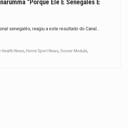
nnarumma “porque Ele É Senegalês E
ional senegalês, reagiu a este resultado do Canal…
 Health News
,
Home Sport News
,
Soccer Module
,