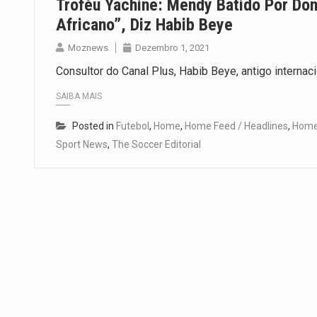
Troféu Yachine: Mendy Batido Por Do
Africano”, Diz Habib Beye
Moznews
Dezembro 1, 2021
Consultor do Canal Plus, Habib Beye, antigo internac
SAIBA MAIS
Posted in
Futebol
,
Home
,
Home Feed / Headlines
,
Home
Sport News
,
The Soccer Editorial