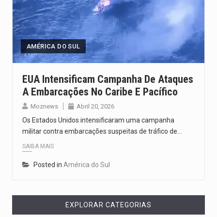
O pagamento marca o desfecho de um dos processos mais…
O programa, cuja implementação está prevista entre abril de 2026…
AMÉRICA DO SUL
A nova legislação estabelece um prazo de 180 dias para…
O Departamento de Estado norte-americano confirmou que cidadãos dos Estados…
EUA Intensificam Campanha De Ataques
A Embarcações No Caribe E Pacífico
A final coloca frente a frente duas equipas que chegaram…
Moznews
Abril 20, 2026
Os Estados Unidos intensificaram uma campanha
militar contra embarcações suspeitas de tráfico de…
SAIBA MAIS
Posted in
América do Sul
EXPLORAR CATEGORIAS