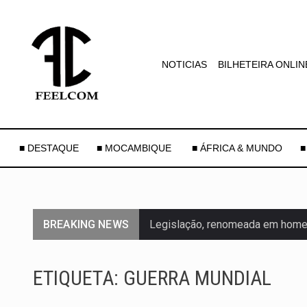
NOTICIAS
BILHETEIRA ONLIN
■ DESTAQUE
■ MOCAMBIQUE
■ ÁFRICA & MUNDO
■
BREAKING NEWS
Legislação, renomeada em homen
A nova legislação estabelece um
ETIQUETA:
GUERRA MUNDIAL
O Departamento de Estado norte