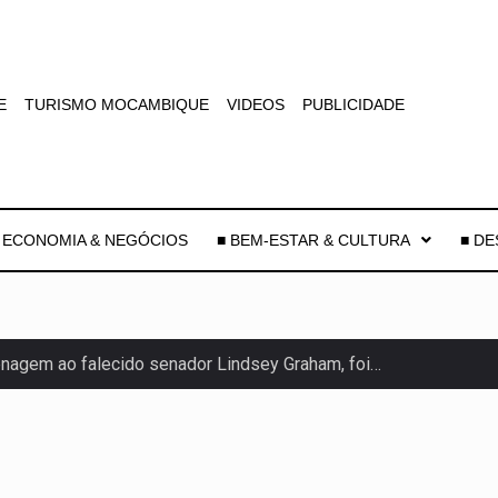
E
TURISMO MOCAMBIQUE
VIDEOS
PUBLICIDADE
 ECONOMIA & NEGÓCIOS
■ BEM-ESTAR & CULTURA
■ D
agem ao falecido senador Lindsey Graham, foi…
 prazo de 180 dias para…
-americano confirmou que cidadãos dos Estados…