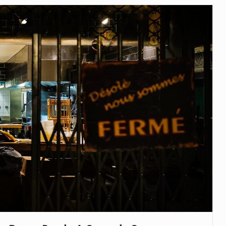
uas equipas que chegaram…
co para a astronomia moderna. Embora…
as, mais de 200 incêndios florestais continuam…
e saúde da Faixa de…
 a detenção de mais um suspeito…
h): A police officer outside a…
rovou, no dia 7 de…