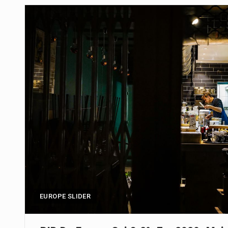
A final coloca frente a frente d
A descoberta representa um mar
Segundo as autoridades canadian
De acordo com as autoridades d
A polícia moçambicana anunciou
Cover photo suggestion (in Englis
O Senado dos Estados Unidos ap
EUROPE SLIDER