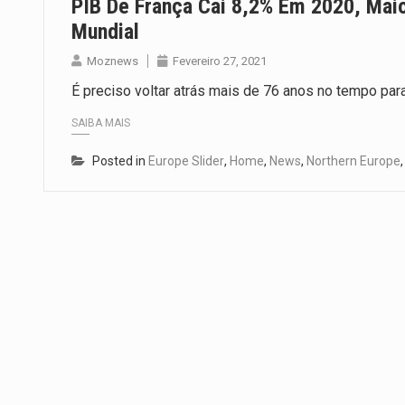
PIB De França Cai 8,2% Em 2020, Mai
Mundial
Moznews
Fevereiro 27, 2021
É preciso voltar atrás mais de 76 anos no tempo pa
SAIBA MAIS
Posted in
Europe Slider
,
Home
,
News
,
Northern Europe