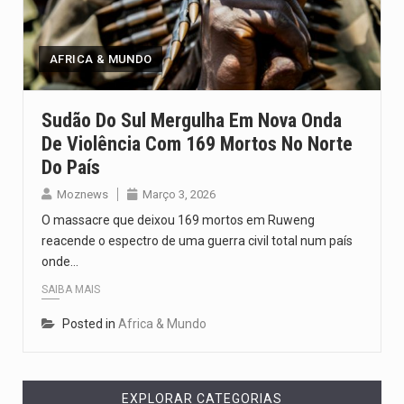
O pagamento marca o desfecho de um dos processos mais…
O programa, cuja implementação está prevista entre abril de 2026…
AFRICA & MUNDO
A nova legislação estabelece um prazo de 180 dias para…
Sudão Do Sul Mergulha Em Nova Onda
De Violência Com 169 Mortos No Norte
O Departamento de Estado norte-americano confirmou que cidadãos dos Estados…
Do País
A final coloca frente a frente duas equipas que chegaram…
Moznews
Março 3, 2026
O massacre que deixou 169 mortos em Ruweng
reacende o espectro de uma guerra civil total num país
onde…
SAIBA MAIS
Posted in
Africa & Mundo
EXPLORAR CATEGORIAS