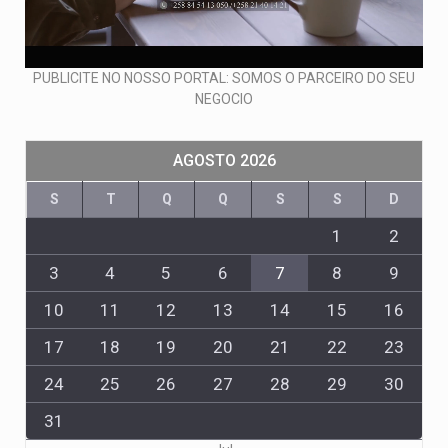
PUBLICITE NO NOSSO PORTAL: SOMOS O PARCEIRO DO SEU
NEGOCIO
AGOSTO 2026
S
T
Q
Q
S
S
D
1
2
3
4
5
6
7
8
9
10
11
12
13
14
15
16
17
18
19
20
21
22
23
24
25
26
27
28
29
30
31