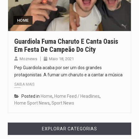
O pagamento marca o desfecho de um dos processos mais…
O programa, cuja implementação está prevista entre abril de 2026…
HOME
A nova legislação estabelece um prazo de 180 dias para…
Guardiola Fuma Charuto E Canta Oasis
Em Festa De Campeão Do City
O Departamento de Estado norte-americano confirmou que cidadãos dos Estados…
Moznews
Maio 18, 2021
A final coloca frente a frente duas equipas que chegaram…
Pep Guardiola acaba por ser um dos grandes
protagonistas. A fumar um charuto e a cantar a música
SAIBA MAIS
Posted in
Home
,
Home Feed / Headlines
,
Home Sport News
,
Sport News
EXPLORAR CATEGORIAS