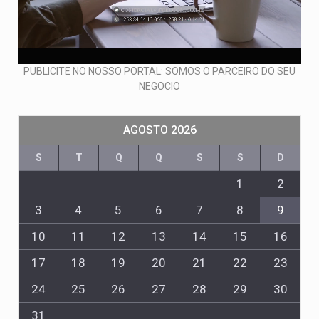
PUBLICITE NO NOSSO PORTAL: SOMOS O PARCEIRO DO SEU
NEGOCIO
AGOSTO 2026
S
T
Q
Q
S
S
D
1
2
3
4
5
6
7
8
9
10
11
12
13
14
15
16
17
18
19
20
21
22
23
24
25
26
27
28
29
30
31