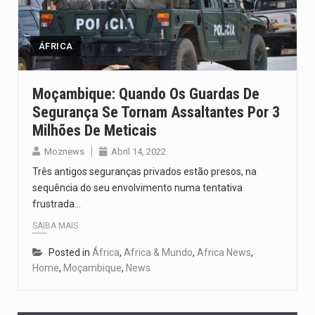
Segundo as autoridades canadianas, mais de 200 incêndios florestais continuam…
De acordo com as autoridades de saúde da Faixa de…
ÁFRICA
A polícia moçambicana anunciou a detenção de mais um suspeito…
Moçambique: Quando Os Guardas De
Segurança Se Tornam Assaltantes Por 3
Cover photo suggestion (in English): A police officer outside a…
Milhões De Meticais
O Senado dos Estados Unidos aprovou, no dia 7 de…
Moznews
Abril 14, 2022
Três antigos seguranças privados estão presos, na
sequência do seu envolvimento numa tentativa
frustrada…
SAIBA MAIS
Posted in
África
,
Africa & Mundo
,
Africa News
,
Home
,
Moçambique
,
News