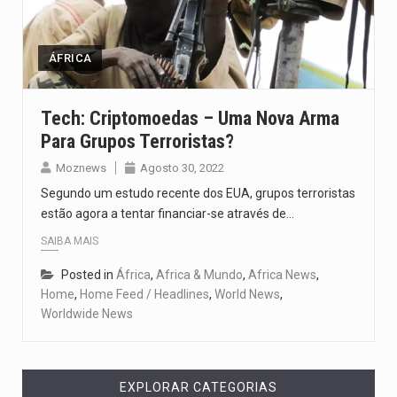
Um dos casos mais graves envolveu a residência de Sam…
A cidade de Bunia, capital da província de Ituri, tornou-se…
ÁFRICA
O Senado dos Estados Unidos aprovou, no dia 7 de…
Tech: Criptomoedas – Uma Nova Arma
Para Grupos Terroristas?
Legislação, renomeada em homenagem ao falecido senador Lindsey Graham, foi…
Moznews
Agosto 30, 2022
A nova legislação estabelece um prazo de 180 dias para…
Segundo um estudo recente dos EUA, grupos terroristas
estão agora a tentar financiar-se através de…
SAIBA MAIS
Posted in
África
,
Africa & Mundo
,
Africa News
,
Home
,
Home Feed / Headlines
,
World News
,
Worldwide News
EXPLORAR CATEGORIAS