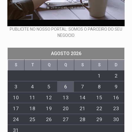
PUBLICITE NO NOSSO PORTAL: SOMOS O PARCEIRO DO SEU
NEGOCIO
AGOSTO 2026
S
T
Q
Q
S
S
D
1
2
3
4
5
6
7
8
9
10
11
12
13
14
15
16
17
18
19
20
21
22
23
24
25
26
27
28
29
30
31