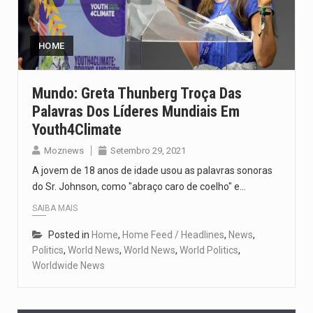
O pagamento marca o desfecho de um dos processos mais…
O programa, cuja implementação está prevista entre abril de 2026…
HOME
A nova legislação estabelece um prazo de 180 dias para…
Mundo: Greta Thunberg Troça Das
Palavras Dos Líderes Mundiais Em
O Departamento de Estado norte-americano confirmou que cidadãos dos Estados…
Youth4Climate
A final coloca frente a frente duas equipas que chegaram…
Moznews
Setembro 29, 2021
A jovem de 18 anos de idade usou as palavras sonoras
do Sr. Johnson, como "abraço caro de coelho" e…
SAIBA MAIS
Posted in
Home
,
Home Feed / Headlines
,
News
,
Politics
,
World News
,
World News
,
World Politics
,
Worldwide News