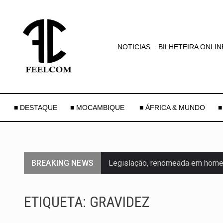
NOTICIAS
BILHETEIRA ONLIN
■ DESTAQUE
■ MOCAMBIQUE
■ ÁFRICA & MUNDO
■
BREAKING NEWS
Legislação, renomeada em homen
A nova legislação estabelece um
ETIQUETA:
GRAVIDEZ
O Departamento de Estado norte