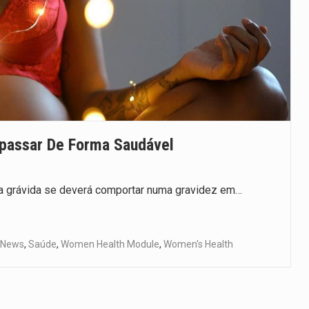
apassar De Forma Saudável
a grávida se deverá comportar numa gravidez em…
 News
,
Saúde
,
Women Health Module
,
Women's Health