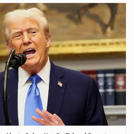
uas equipas que chegaram…
co para a astronomia moderna. Embora…
as, mais de 200 incêndios florestais continuam…
e saúde da Faixa de…
 a detenção de mais um suspeito…
h): A police officer outside a…
rovou, no dia 7 de…