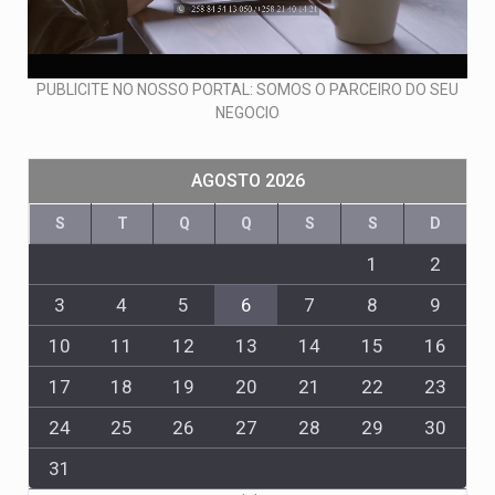
PUBLICITE NO NOSSO PORTAL: SOMOS O PARCEIRO DO SEU
NEGOCIO
AGOSTO 2026
S
T
Q
Q
S
S
D
1
2
3
4
5
6
7
8
9
10
11
12
13
14
15
16
17
18
19
20
21
22
23
24
25
26
27
28
29
30
31