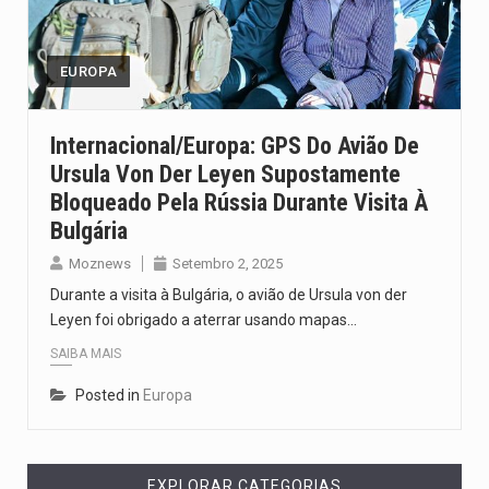
O pagamento marca o desfecho de um dos processos mais…
O programa, cuja implementação está prevista entre abril de 2026…
EUROPA
A nova legislação estabelece um prazo de 180 dias para…
Internacional/Europa: GPS Do Avião De
Ursula Von Der Leyen Supostamente
O Departamento de Estado norte-americano confirmou que cidadãos dos Estados…
Bloqueado Pela Rússia Durante Visita À
A final coloca frente a frente duas equipas que chegaram…
Bulgária
Moznews
Setembro 2, 2025
Durante a visita à Bulgária, o avião de Ursula von der
Leyen foi obrigado a aterrar usando mapas…
SAIBA MAIS
Posted in
Europa
EXPLORAR CATEGORIAS