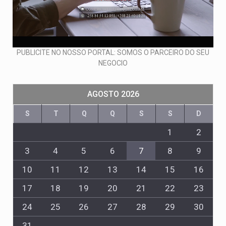
PUBLICITE NO NOSSO PORTAL: SOMOS O PARCEIRO DO SEU
NEGOCIO
AGOSTO 2026
S
T
Q
Q
S
S
D
1
2
3
4
5
6
7
8
9
10
11
12
13
14
15
16
17
18
19
20
21
22
23
24
25
26
27
28
29
30
31