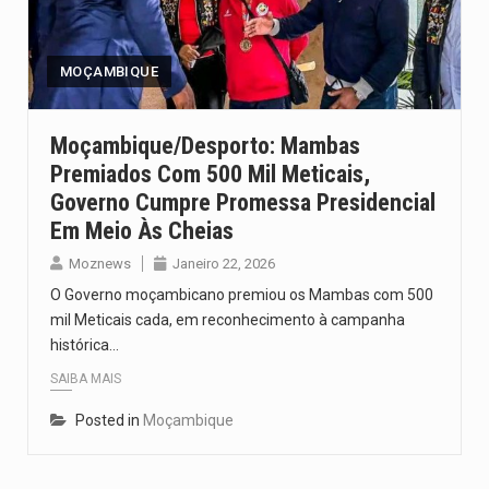
O pagamento marca o desfecho de um dos processos mais…
O programa, cuja implementação está prevista entre abril de 2026…
MOÇAMBIQUE
A nova legislação estabelece um prazo de 180 dias para…
Moçambique/Desporto: Mambas
Premiados Com 500 Mil Meticais,
O Departamento de Estado norte-americano confirmou que cidadãos dos Estados…
Governo Cumpre Promessa Presidencial
A final coloca frente a frente duas equipas que chegaram…
Em Meio Às Cheias
Moznews
Janeiro 22, 2026
O Governo moçambicano premiou os Mambas com 500
mil Meticais cada, em reconhecimento à campanha
histórica…
SAIBA MAIS
Posted in
Moçambique