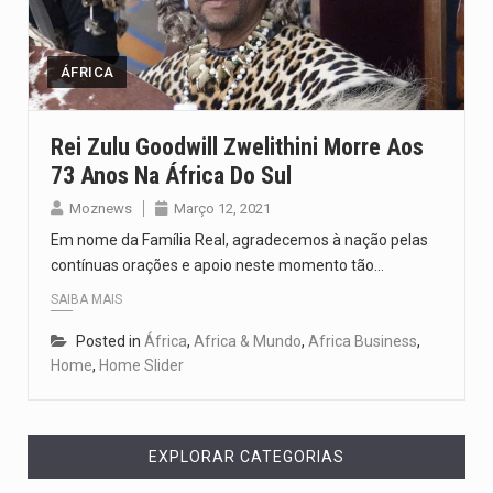
O pagamento marca o desfecho de um dos processos mais…
O programa, cuja implementação está prevista entre abril de 2026…
ÁFRICA
A nova legislação estabelece um prazo de 180 dias para…
Rei Zulu Goodwill Zwelithini Morre Aos
73 Anos Na África Do Sul
O Departamento de Estado norte-americano confirmou que cidadãos dos Estados…
Moznews
Março 12, 2021
A final coloca frente a frente duas equipas que chegaram…
Em nome da Família Real, agradecemos à nação pelas
contínuas orações e apoio neste momento tão…
SAIBA MAIS
Posted in
África
,
Africa & Mundo
,
Africa Business
,
Home
,
Home Slider
EXPLORAR CATEGORIAS