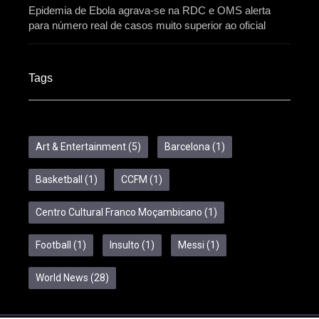
Epidemia de Ebola agrava-se na RDC e OMS alerta
para número real de casos muito superior ao oficial
Tags
Art & Entertainment
(5)
Barcelona
(1)
Basketball
(1)
CCFM
(1)
Centro Cultural Franco Moçambicano
(1)
Football
(1)
Insulto
(1)
Messi
(1)
World News
(28)