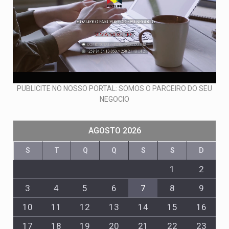
PUBLICITE NO NOSSO PORTAL: SOMOS O PARCEIRO DO SEU
NEGOCIO
AGOSTO 2026
S
T
Q
Q
S
S
D
1
2
3
4
5
6
7
8
9
10
11
12
13
14
15
16
17
18
19
20
21
22
23