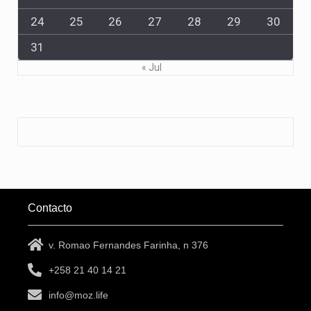
24
25
26
27
28
29
30
31
« Jul
Contacto
v. Romao Fernandes Farinha, n 376
+258 21 40 14 21
info@moz.life