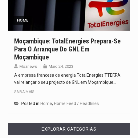
Um dos casos mais graves envolveu a residência de Sam…
A cidade de Bunia, capital da província de Ituri, tornou-se…
HOME
O Senado dos Estados Unidos aprovou, no dia 7 de…
Moçambique: TotalEnergies Prepara-Se
Para O Arranque Do GNL Em
Legislação, renomeada em homenagem ao falecido senador Lindsey Graham, foi…
Moçambique
A nova legislação estabelece um prazo de 180 dias para…
Moznews
Maio 24, 2023
A empresa francesa de energia TotalEnergies TTEF.PA
vai relançar o seu projecto de GNL em Moçambique…
SAIBA MAIS
Posted in
Home
,
Home Feed / Headlines
EXPLORAR CATEGORIAS