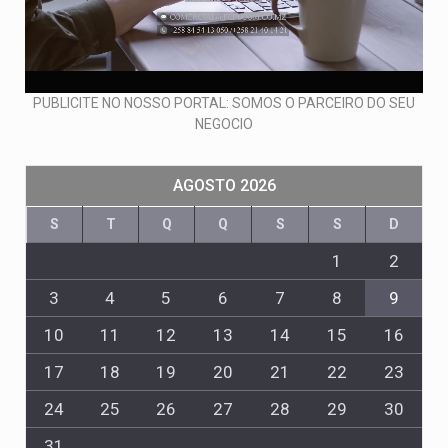
PUBLICITE NO NOSSO PORTAL: SOMOS O PARCEIRO DO SEU
NEGOCIO
AGOSTO 2026
S
T
Q
Q
S
S
D
1
2
3
4
5
6
7
8
9
10
11
12
13
14
15
16
17
18
19
20
21
22
23
24
25
26
27
28
29
30
31