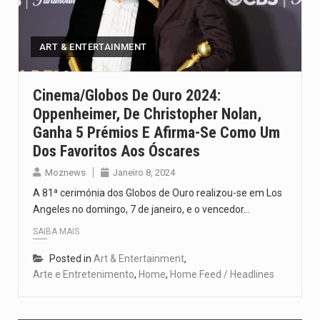
Segundo as autoridades canadianas, mais de 200 incêndios florestais continuam…
De acordo com as autoridades de saúde da Faixa de…
ART & ENTERTAINMENT
A polícia moçambicana anunciou a detenção de mais um suspeito…
Cinema/Globos De Ouro 2024:
Oppenheimer, De Christopher Nolan,
Cover photo suggestion (in English): A police officer outside a…
Ganha 5 Prémios E Afirma-Se Como Um
O Senado dos Estados Unidos aprovou, no dia 7 de…
Dos Favoritos Aos Óscares
Moznews
Janeiro 8, 2024
A 81ª cerimónia dos Globos de Ouro realizou-se em Los
Angeles no domingo, 7 de janeiro, e o vencedor…
SAIBA MAIS
Posted in
Art & Entertainment
,
Arte e Entretenimento
,
Home
,
Home Feed / Headlines