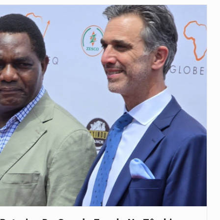
as, mais de 200 incêndios florestais continuam…
e saúde da Faixa de…
veu a residência de Sam…
íncia de Ituri, tornou-se…
rovou, no dia 7 de…
agem ao falecido senador Lindsey Graham, foi…
 prazo de 180 dias para…