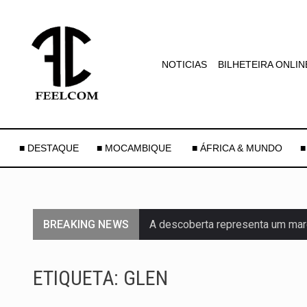
NOTICIAS
BILHETEIRA ONLIN
■ DESTAQUE
■ MOCAMBIQUE
■ ÁFRICA & MUNDO
■
BREAKING NEWS
A descoberta representa um mar
Segundo as autoridades canadian
ETIQUETA:
GLEN
De acordo com as autoridades d