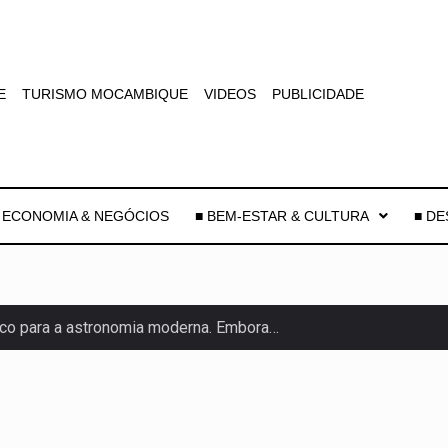
E
TURISMO MOCAMBIQUE
VIDEOS
PUBLICIDADE
 ECONOMIA & NEGÓCIOS
■ BEM-ESTAR & CULTURA
■ D
co para a astronomia moderna. Embora…
as, mais de 200 incêndios florestais continuam…
e saúde da Faixa de…