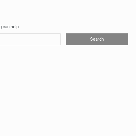
veu a residência de Sam…
íncia de Ituri, tornou-se…
g can help.
 de um dos processos mais…
está prevista entre abril de 2026…
 prazo de 180 dias para…
-americano confirmou que cidadãos dos Estados…
uas equipas que chegaram…