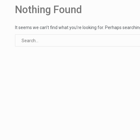
Um dos casos mais graves envol
Nothing Found
A cidade de Bunia, capital da prov
It seems we can’t find what you’re looking for. Perhaps searchin
O pagamento marca o desfecho
O programa, cuja implementação 
A nova legislação estabelece um
O Departamento de Estado norte
A final coloca frente a frente d