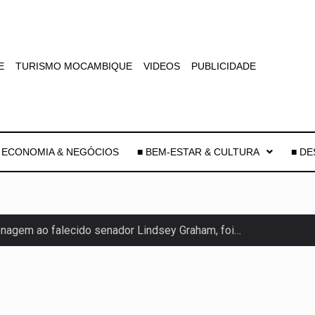
E
TURISMO MOCAMBIQUE
VIDEOS
PUBLICIDADE
 ECONOMIA & NEGÓCIOS
■ BEM-ESTAR & CULTURA
■ D
agem ao falecido senador Lindsey Graham, foi…
 prazo de 180 dias para…
-americano confirmou que cidadãos dos Estados…