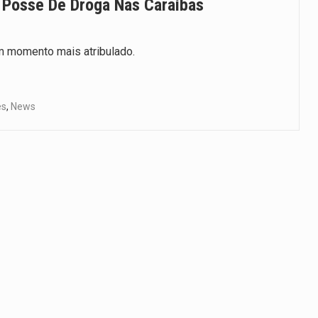
 Posse De Droga Nas Caraíbas
m momento mais atribulado.
es
,
News