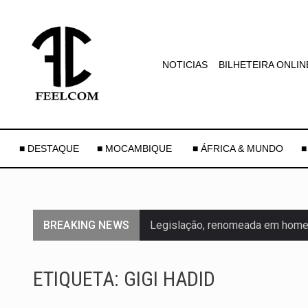
NOTICIAS
BILHETEIRA ONLIN
■ DESTAQUE
■ MOCAMBIQUE
■ ÁFRICA & MUNDO
■
BREAKING NEWS
Legislação, renomeada em homen
A nova legislação estabelece um
ETIQUETA:
GIGI HADID
O Departamento de Estado norte