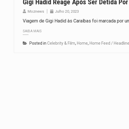
Gigi Hadid Reage Após Ser Detida Por
Moznews
Julho 20, 2023
Viagem de Gigi Hadid às Caraíbas foi marcada por u
SAIBA MAIS
Posted in
Celebrity & Film
,
Home
,
Home Feed / Headlin