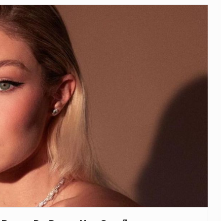
uas equipas que chegaram…
co para a astronomia moderna. Embora…
as, mais de 200 incêndios florestais continuam…
e saúde da Faixa de…
 a detenção de mais um suspeito…
h): A police officer outside a…
rovou, no dia 7 de…