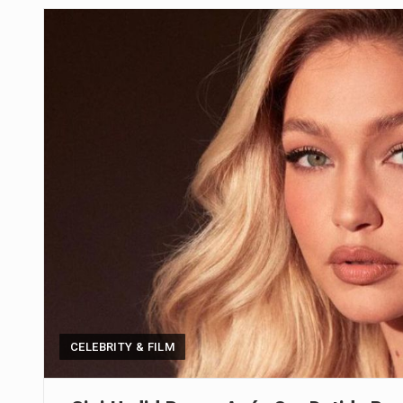
A final coloca frente a frente d
A descoberta representa um mar
Segundo as autoridades canadian
De acordo com as autoridades d
A polícia moçambicana anunciou
Cover photo suggestion (in Englis
O Senado dos Estados Unidos ap
CELEBRITY & FILM