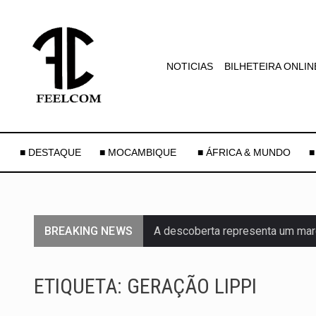
NOTICIAS
BILHETEIRA ONLIN
■ DESTAQUE
■ MOCAMBIQUE
■ ÁFRICA & MUNDO
■
BREAKING NEWS
A descoberta representa um mar
Segundo as autoridades canadian
ETIQUETA:
GERAÇÃO LIPPI
De acordo com as autoridades d