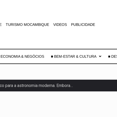
E
TURISMO MOCAMBIQUE
VIDEOS
PUBLICIDADE
 ECONOMIA & NEGÓCIOS
■ BEM-ESTAR & CULTURA
■ D
co para a astronomia moderna. Embora…
as, mais de 200 incêndios florestais continuam…
e saúde da Faixa de…