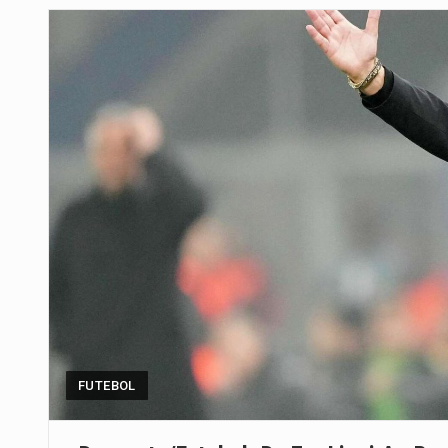
Um dos casos mais graves envol
A cidade de Bunia, capital da prov
O pagamento marca o desfecho
O programa, cuja implementação 
A nova legislação estabelece um
O Departamento de Estado norte
A final coloca frente a frente d
FUTEBOL