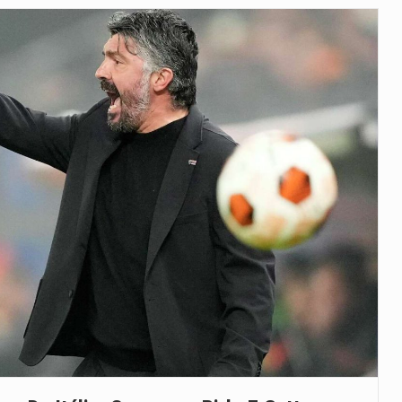
veu a residência de Sam…
íncia de Ituri, tornou-se…
 de um dos processos mais…
está prevista entre abril de 2026…
 prazo de 180 dias para…
-americano confirmou que cidadãos dos Estados…
uas equipas que chegaram…