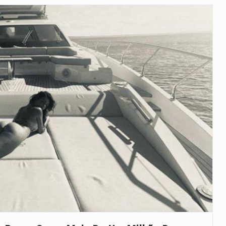
veu a residência de Sam…
íncia de Ituri, tornou-se…
 de um dos processos mais…
está prevista entre abril de 2026…
 prazo de 180 dias para…
-americano confirmou que cidadãos dos Estados…
uas equipas que chegaram…