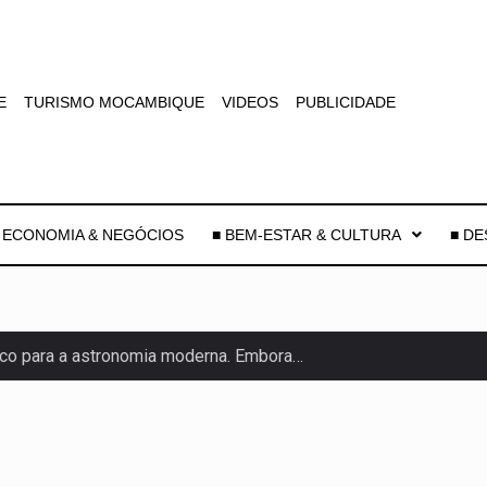
E
TURISMO MOCAMBIQUE
VIDEOS
PUBLICIDADE
 ECONOMIA & NEGÓCIOS
■ BEM-ESTAR & CULTURA
■ D
co para a astronomia moderna. Embora…
as, mais de 200 incêndios florestais continuam…
e saúde da Faixa de…