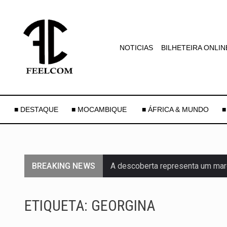
NOTICIAS
BILHETEIRA ONLIN
■ DESTAQUE
■ MOCAMBIQUE
■ ÁFRICA & MUNDO
■
BREAKING NEWS
A descoberta representa um mar
Segundo as autoridades canadian
ETIQUETA:
GEORGINA
De acordo com as autoridades d