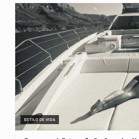
Um dos casos mais graves envol
A cidade de Bunia, capital da prov
O pagamento marca o desfecho
O programa, cuja implementação 
A nova legislação estabelece um
O Departamento de Estado norte
A final coloca frente a frente d
ESTILO DE VIDA