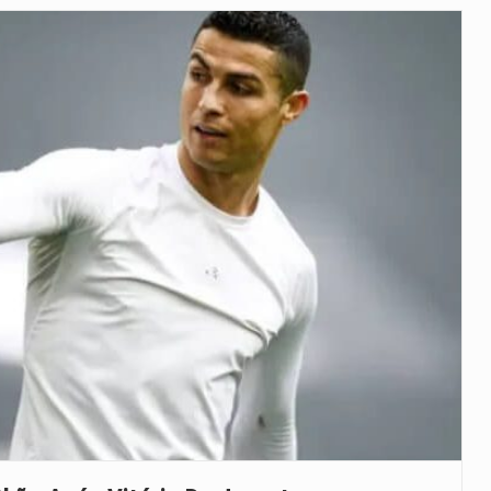
e saúde da Faixa de…
veu a residência de Sam…
íncia de Ituri, tornou-se…
 de um dos processos mais…
está prevista entre abril de 2026…
 prazo de 180 dias para…
-americano confirmou que cidadãos dos Estados…