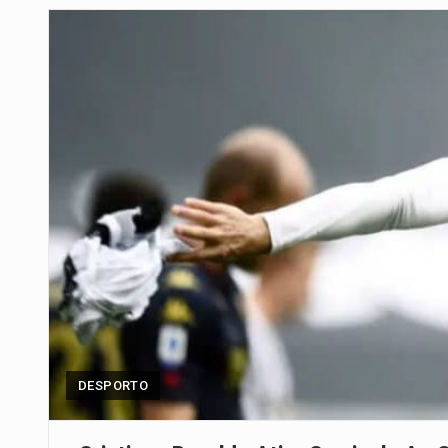
De acordo com as autoridades d
Um dos casos mais graves envol
A cidade de Bunia, capital da prov
O pagamento marca o desfecho
O programa, cuja implementação 
A nova legislação estabelece um
O Departamento de Estado norte
DESPORTO