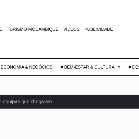
E
TURISMO MOCAMBIQUE
VIDEOS
PUBLICIDADE
 ECONOMIA & NEGÓCIOS
■ BEM-ESTAR & CULTURA
■ D
uas equipas que chegaram…
co para a astronomia moderna. Embora…
as, mais de 200 incêndios florestais continuam…