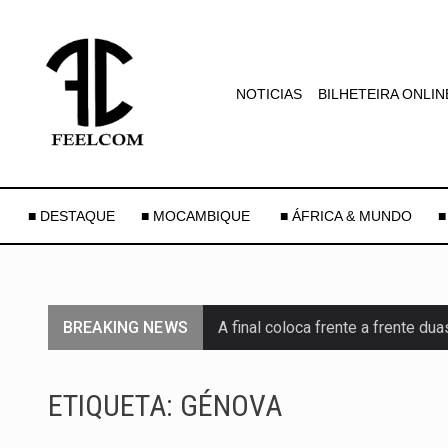
NOTICIAS
BILHETEIRA ONLIN
■ DESTAQUE
■ MOCAMBIQUE
■ ÁFRICA & MUNDO
■
BREAKING NEWS
A final coloca frente a frente d
A descoberta representa um mar
ETIQUETA:
GÉNOVA
Segundo as autoridades canadian