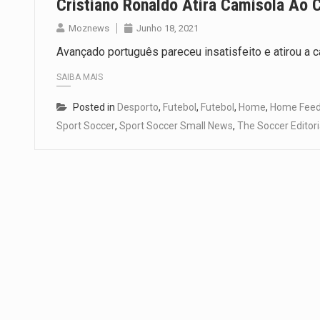
Cristiano Ronaldo Atira Camisola Ao 
Moznews
Junho 18, 2021
Avançado português pareceu insatisfeito e atirou a 
SAIBA MAIS
Posted in
Desporto
,
Futebol
,
Futebol
,
Home
,
Home Feed 
Sport Soccer
,
Sport Soccer Small News
,
The Soccer Editori