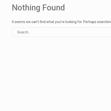
Segundo as autoridades canadian
Nothing Found
De acordo com as autoridades d
It seems we can’t find what you’re looking for. Perhaps searchin
Um dos casos mais graves envol
A cidade de Bunia, capital da prov
O Senado dos Estados Unidos ap
Legislação, renomeada em homen
A nova legislação estabelece um