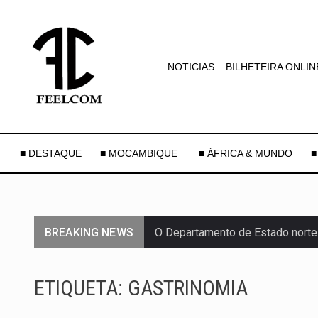
NOTICIAS
BILHETEIRA ONLIN
■ DESTAQUE
■ MOCAMBIQUE
■ ÁFRICA & MUNDO
■
BREAKING NEWS
O Departamento de Estado norte
A final coloca frente a frente d
ETIQUETA:
GASTRINOMIA
A descoberta representa um mar