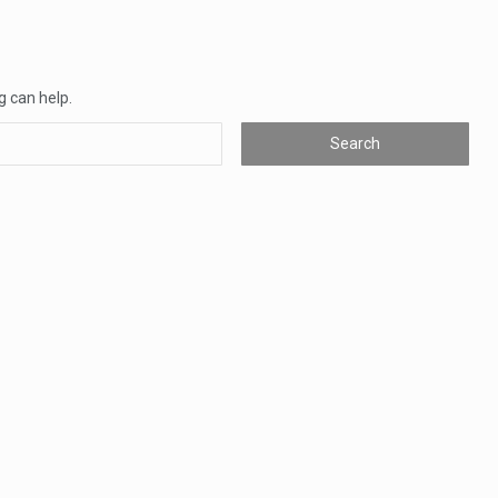
as, mais de 200 incêndios florestais continuam…
e saúde da Faixa de…
g can help.
veu a residência de Sam…
íncia de Ituri, tornou-se…
rovou, no dia 7 de…
agem ao falecido senador Lindsey Graham, foi…
 prazo de 180 dias para…