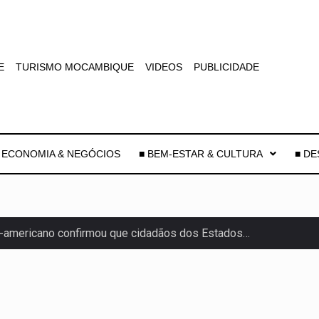
E
TURISMO MOCAMBIQUE
VIDEOS
PUBLICIDADE
 ECONOMIA & NEGÓCIOS
■ BEM-ESTAR & CULTURA
■ D
-americano confirmou que cidadãos dos Estados…
uas equipas que chegaram…
co para a astronomia moderna. Embora…