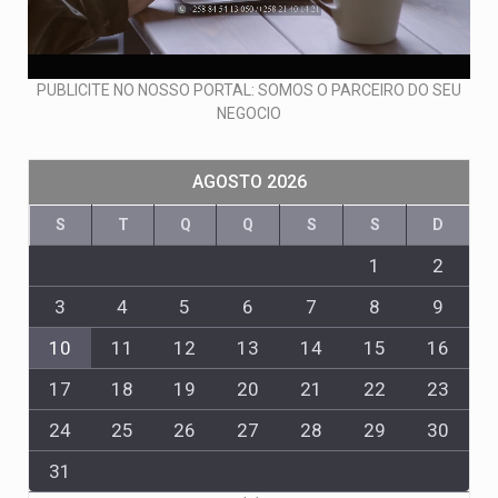
PUBLICITE NO NOSSO PORTAL: SOMOS O PARCEIRO DO SEU
NEGOCIO
AGOSTO 2026
S
T
Q
Q
S
S
D
1
2
3
4
5
6
7
8
9
10
11
12
13
14
15
16
17
18
19
20
21
22
23
24
25
26
27
28
29
30
31