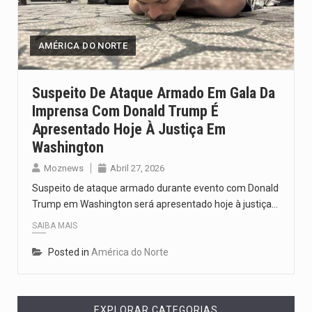
Segundo as autoridades canadianas, mais de 200 incêndios florestais continuam…
De acordo com as autoridades de saúde da Faixa de…
AMÉRICA DO NORTE
A polícia moçambicana anunciou a detenção de mais um suspeito…
Suspeito De Ataque Armado Em Gala Da
Imprensa Com Donald Trump É
Cover photo suggestion (in English): A police officer outside a…
Apresentado Hoje À Justiça Em
O Senado dos Estados Unidos aprovou, no dia 7 de…
Washington
Moznews
Abril 27, 2026
Suspeito de ataque armado durante evento com Donald
Trump em Washington será apresentado hoje à justiça…
SAIBA MAIS
Posted in
América do Norte
EXPLORAR CATEGORIAS