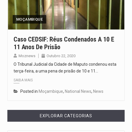
O programa, cuja implementação está prevista entre abril de 2026…
A nova legislação estabelece um prazo de 180 dias para…
MOÇAMBIQUE
O Departamento de Estado norte-americano confirmou que cidadãos dos Estados…
Caso CEDSIF: Réus Condenados A 10 E
11 Anos De Prisão
A final coloca frente a frente duas equipas que chegaram…
Moznews
Outubro 22, 2020
A descoberta representa um marco para a astronomia moderna. Embora…
O Tribunal Judicial da Cidade de Maputo condenou esta
terça-feira, a uma pena de prisão de 10 e 11…
SAIBA MAIS
Posted in
Moçambique
,
National News
,
News
EXPLORAR CATEGORIAS