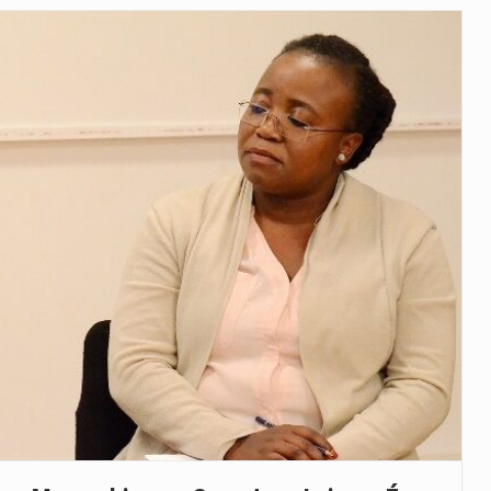
as, mais de 200 incêndios florestais continuam…
e saúde da Faixa de…
veu a residência de Sam…
íncia de Ituri, tornou-se…
rovou, no dia 7 de…
agem ao falecido senador Lindsey Graham, foi…
 prazo de 180 dias para…