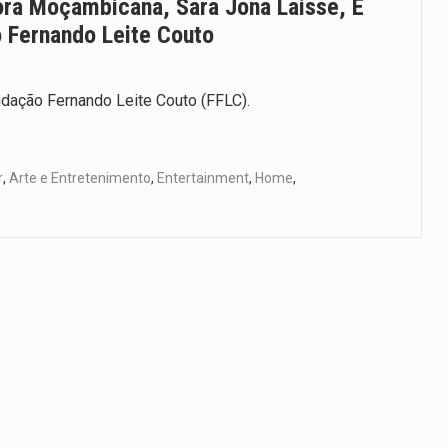
ra Moçambicana, Sara Jona Laisse, É
 Fernando Leite Couto
ndação Fernando Leite Couto (FFLC).
r
,
Arte e Entretenimento
,
Entertainment
,
Home
,