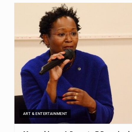
Segundo as autoridades canadian
De acordo com as autoridades d
Um dos casos mais graves envol
A cidade de Bunia, capital da prov
O Senado dos Estados Unidos ap
Legislação, renomeada em homen
A nova legislação estabelece um
ART & ENTERTAINMENT