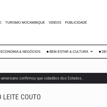
E
TURISMO MOCAMBIQUE
VIDEOS
PUBLICIDADE
 ECONOMIA & NEGÓCIOS
■ BEM-ESTAR & CULTURA
■ D
-americano confirmou que cidadãos dos Estados…
uas equipas que chegaram…
 LEITE COUTO
co para a astronomia moderna. Embora…