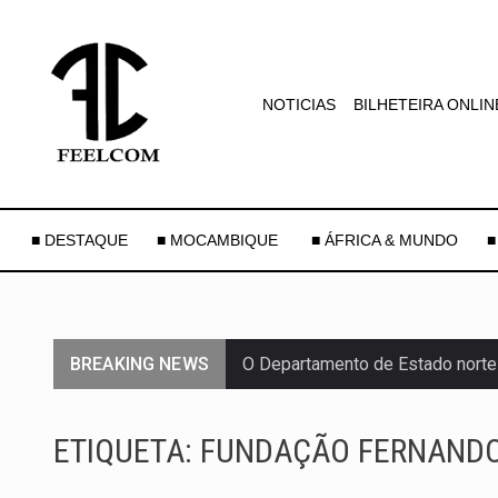
NOTICIAS
BILHETEIRA ONLIN
■ DESTAQUE
■ MOCAMBIQUE
■ ÁFRICA & MUNDO
■
BREAKING NEWS
O Departamento de Estado norte
A final coloca frente a frente d
ETIQUETA:
FUNDAÇÃO FERNANDO
A descoberta representa um mar