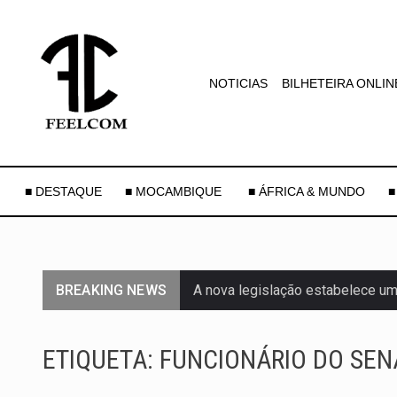
NOTICIAS
BILHETEIRA ONLIN
■ DESTAQUE
■ MOCAMBIQUE
■ ÁFRICA & MUNDO
■
BREAKING NEWS
A nova legislação estabelece um
O Departamento de Estado norte
ETIQUETA:
FUNCIONÁRIO DO SEN
A final coloca frente a frente d