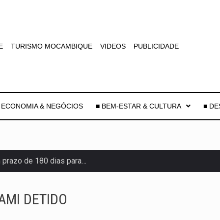
E
TURISMO MOCAMBIQUE
VIDEOS
PUBLICIDADE
 ECONOMIA & NEGÓCIOS
■ BEM-ESTAR & CULTURA
■ D
 prazo de 180 dias para…
-americano confirmou que cidadãos dos Estados…
AMI DETIDO
uas equipas que chegaram…