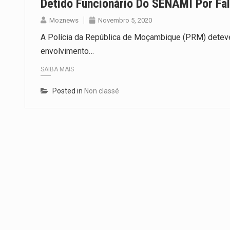
Detido Funcionário Do SENAMI Por Fa
Moznews
Novembro 5, 2020
A Polícia da República de Moçambique (PRM) detev
envolvimento…
SAIBA MAIS
Posted in
Non classé