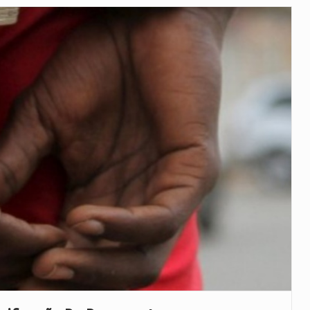
co para a astronomia moderna. Embora…
as, mais de 200 incêndios florestais continuam…
e saúde da Faixa de…
veu a residência de Sam…
íncia de Ituri, tornou-se…
rovou, no dia 7 de…
agem ao falecido senador Lindsey Graham, foi…