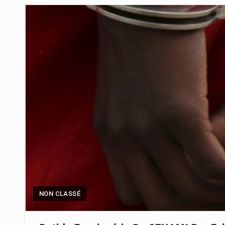
A descoberta representa um mar
Segundo as autoridades canadian
De acordo com as autoridades d
Um dos casos mais graves envol
A cidade de Bunia, capital da prov
O Senado dos Estados Unidos ap
Legislação, renomeada em homen
NON CLASSÉ