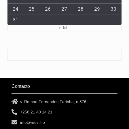
24
25
26
27
28
29
30
31
« Jul
Contacto
v. Romao Fernandes Farinha, n 376
+258 21 40 14 21
info@moz.life