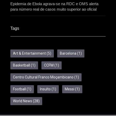
Epidemia de Ebola agrava-se na RDC e OMS alerta
para número real de casos muito superior ao oficial
Tags
Art & Entertainment
(5)
Barcelona
(1)
Basketball
(1)
CCFM
(1)
Centro Cultural Franco Moçambicano
(1)
Football
(1)
Insulto
(1)
Messi
(1)
World News
(28)