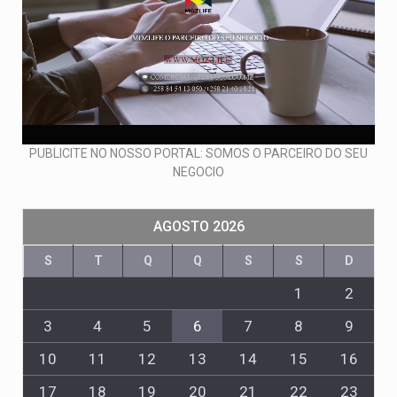
PUBLICITE NO NOSSO PORTAL: SOMOS O PARCEIRO DO SEU
NEGOCIO
AGOSTO 2026
S
T
Q
Q
S
S
D
1
2
3
4
5
6
7
8
9
10
11
12
13
14
15
16
17
18
19
20
21
22
23