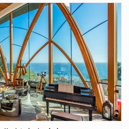
veu a residência de Sam…
íncia de Ituri, tornou-se…
 de um dos processos mais…
está prevista entre abril de 2026…
 prazo de 180 dias para…
-americano confirmou que cidadãos dos Estados…
uas equipas que chegaram…