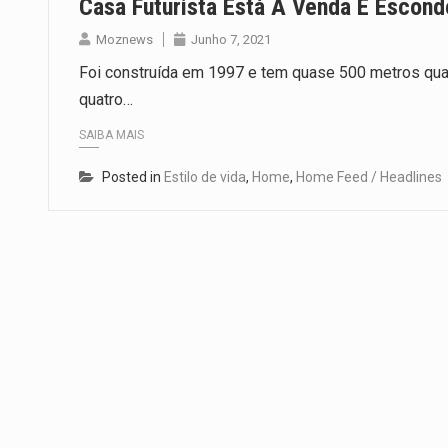
Casa Futurista Está À Venda E Esconde
Moznews
Junho 7, 2021
Foi construída em 1997 e tem quase 500 metros qua
quatro…
SAIBA MAIS
Posted in
Estilo de vida
,
Home
,
Home Feed / Headlines