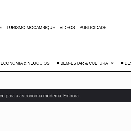
E
TURISMO MOCAMBIQUE
VIDEOS
PUBLICIDADE
 ECONOMIA & NEGÓCIOS
■ BEM-ESTAR & CULTURA
■ D
co para a astronomia moderna. Embora…
as, mais de 200 incêndios florestais continuam…
e saúde da Faixa de…