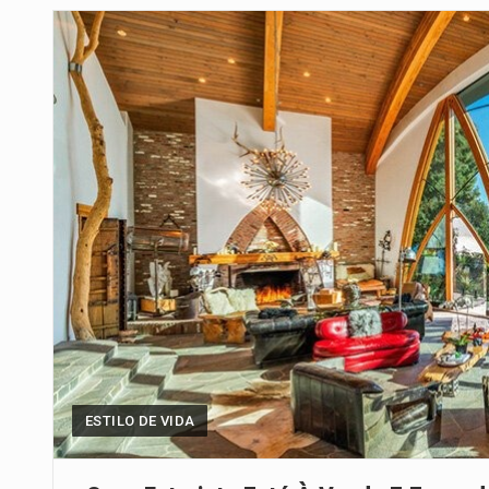
Um dos casos mais graves envol
A cidade de Bunia, capital da prov
O pagamento marca o desfecho
O programa, cuja implementação 
A nova legislação estabelece um
O Departamento de Estado norte
A final coloca frente a frente d
ESTILO DE VIDA