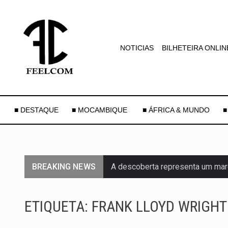
NOTICIAS
BILHETEIRA ONLIN
■ DESTAQUE
■ MOCAMBIQUE
■ ÁFRICA & MUNDO
■
BREAKING NEWS
A descoberta representa um mar
Segundo as autoridades canadian
ETIQUETA:
FRANK LLOYD WRIGHT
De acordo com as autoridades d