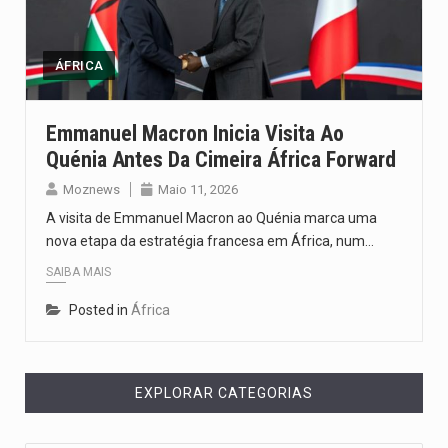
Segundo as autoridades canadianas, mais de 200 incêndios florestais continuam…
De acordo com as autoridades de saúde da Faixa de…
ÁFRICA
A polícia moçambicana anunciou a detenção de mais um suspeito…
Emmanuel Macron Inicia Visita Ao
Quénia Antes Da Cimeira África Forward
Cover photo suggestion (in English): A police officer outside a…
Moznews
Maio 11, 2026
O Senado dos Estados Unidos aprovou, no dia 7 de…
A visita de Emmanuel Macron ao Quénia marca uma
nova etapa da estratégia francesa em África, num…
SAIBA MAIS
Posted in
África
EXPLORAR CATEGORIAS