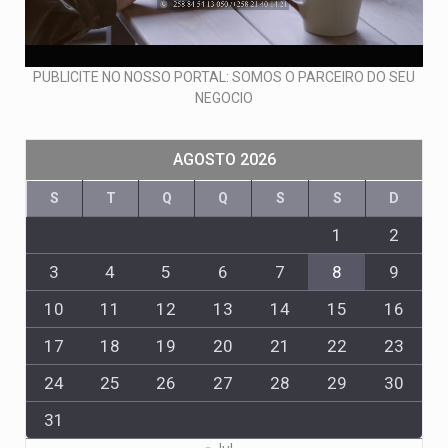
PUBLICITE NO NOSSO PORTAL: SOMOS O PARCEIRO DO SEU
NEGOCIO
AGOSTO 2026
S
T
Q
Q
S
S
D
1
2
3
4
5
6
7
8
9
10
11
12
13
14
15
16
17
18
19
20
21
22
23
24
25
26
27
28
29
30
31