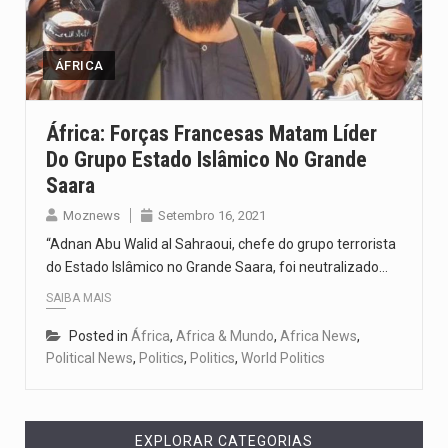
Um dos casos mais graves envolveu a residência de Sam…
A cidade de Bunia, capital da província de Ituri, tornou-se…
ÁFRICA
O Senado dos Estados Unidos aprovou, no dia 7 de…
África: Forças Francesas Matam Líder
Do Grupo Estado Islâmico No Grande
Legislação, renomeada em homenagem ao falecido senador Lindsey Graham, foi…
Saara
A nova legislação estabelece um prazo de 180 dias para…
Moznews
Setembro 16, 2021
“Adnan Abu Walid al Sahraoui, chefe do grupo terrorista
do Estado Islâmico no Grande Saara, foi neutralizado…
SAIBA MAIS
Posted in
África
,
Africa & Mundo
,
Africa News
,
Political News
,
Politics
,
Politics
,
World Politics
EXPLORAR CATEGORIAS