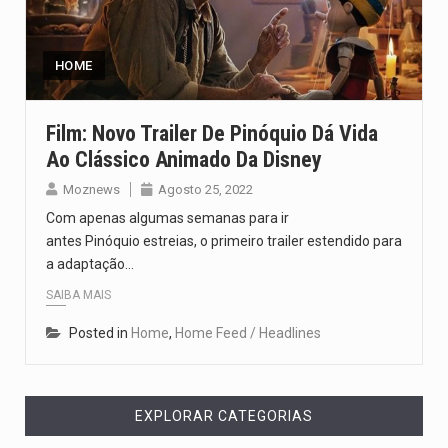
Segundo as autoridades canadianas, mais de 200 incêndios florestais continuam…
De acordo com as autoridades de saúde da Faixa de…
HOME
A polícia moçambicana anunciou a detenção de mais um suspeito…
Film: Novo Trailer De Pinóquio Dá Vida
Ao Clássico Animado Da Disney
Cover photo suggestion (in English): A police officer outside a…
Moznews
Agosto 25, 2022
O Senado dos Estados Unidos aprovou, no dia 7 de…
Com apenas algumas semanas para ir
antes Pinóquio estreias, o primeiro trailer estendido para
a adaptação…
SAIBA MAIS
Posted in
Home
,
Home Feed / Headlines
EXPLORAR CATEGORIAS