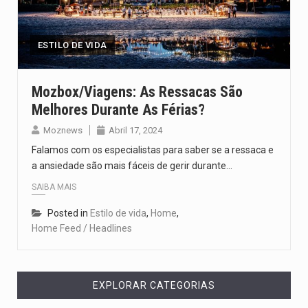
O pagamento marca o desfecho de um dos processos mais…
O programa, cuja implementação está prevista entre abril de 2026…
ESTILO DE VIDA
A nova legislação estabelece um prazo de 180 dias para…
Mozbox/Viagens: As Ressacas São
Melhores Durante As Férias?
O Departamento de Estado norte-americano confirmou que cidadãos dos Estados…
Moznews
Abril 17, 2024
A final coloca frente a frente duas equipas que chegaram…
Falamos com os especialistas para saber se a ressaca e
a ansiedade são mais fáceis de gerir durante…
SAIBA MAIS
Posted in
Estilo de vida
,
Home
,
Home Feed / Headlines
EXPLORAR CATEGORIAS