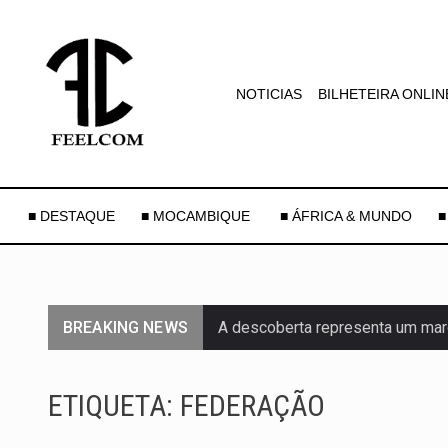
NOTICIAS
BILHETEIRA ONLIN
■ DESTAQUE
■ MOCAMBIQUE
■ ÁFRICA & MUNDO
■
BREAKING NEWS
A descoberta representa um mar
Segundo as autoridades canadian
ETIQUETA:
FEDERAÇÃO
De acordo com as autoridades d