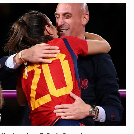
veu a residência de Sam…
íncia de Ituri, tornou-se…
 de um dos processos mais…
está prevista entre abril de 2026…
 prazo de 180 dias para…
-americano confirmou que cidadãos dos Estados…
uas equipas que chegaram…