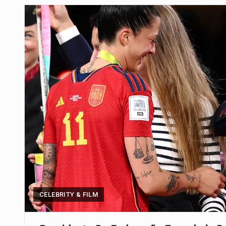
Um dos casos mais graves envol
A cidade de Bunia, capital da prov
O pagamento marca o desfecho
O programa, cuja implementação 
A nova legislação estabelece um
O Departamento de Estado norte
A final coloca frente a frente d
CELEBRITY & FILM