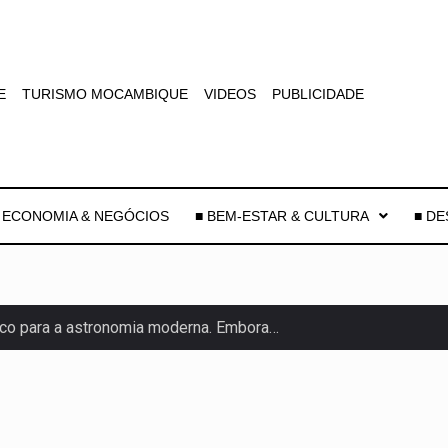
E
TURISMO MOCAMBIQUE
VIDEOS
PUBLICIDADE
 ECONOMIA & NEGÓCIOS
■ BEM-ESTAR & CULTURA
■ D
co para a astronomia moderna. Embora…
as, mais de 200 incêndios florestais continuam…
e saúde da Faixa de…