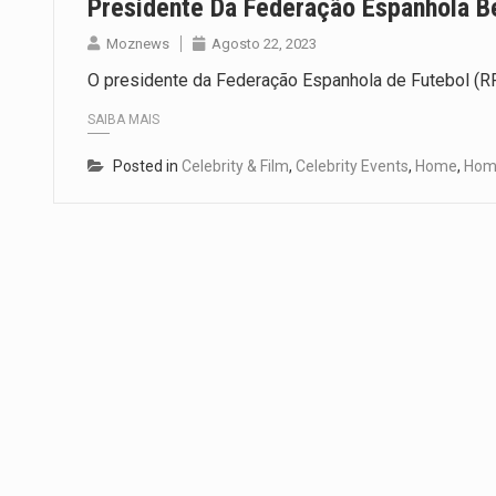
Presidente Da Federação Espanhola B
Moznews
Agosto 22, 2023
O presidente da Federação Espanhola de Futebol (RFE
SAIBA MAIS
Posted in
Celebrity & Film
,
Celebrity Events
,
Home
,
Home