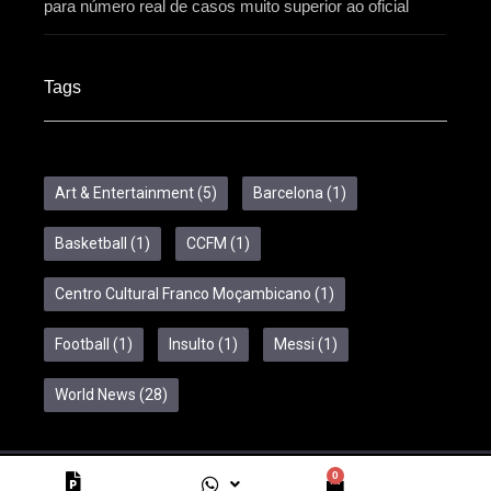
para número real de casos muito superior ao oficial
Tags
Art & Entertainment
(5)
Barcelona
(1)
Basketball
(1)
CCFM
(1)
Centro Cultural Franco Moçambicano
(1)
Football
(1)
Insulto
(1)
Messi
(1)
World News
(28)
0
Copyright © 2024 Feelcom. All Rights Reserved.