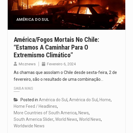
Segundo as autoridades canadianas, mais de 200 incêndios florestais continuam…
De acordo com as autoridades de saúde da Faixa de…
AMÉRICA DO SUL
A polícia moçambicana anunciou a detenção de mais um suspeito…
América/Fogos Mortais No Chile:
“Estamos A Caminhar Para O
Cover photo suggestion (in English): A police officer outside a…
Extremismo Climático”
O Senado dos Estados Unidos aprovou, no dia 7 de…
Moznews
Fevereiro 6, 2024
As chamas que assolam o Chile desde sexta-feira, 2 de
fevereiro, são o resultado de uma combinação…
SAIBA MAIS
Posted in
América do Sul
,
América do Sul
,
Home
,
Home Feed / Headlines
,
More Countries of South America
,
News
,
South America Slider
,
World News
,
World News
,
Worldwide News