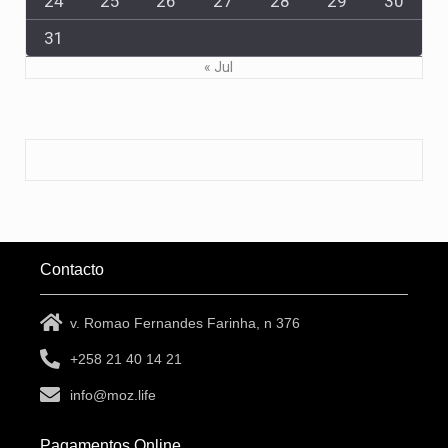
24
25
26
27
28
29
30
31
« Jul
Contacto
v. Romao Fernandes Farinha, n 376
+258 21 40 14 21
info@moz.life
Pagamentos Online