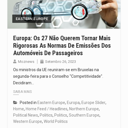
Um dos casos mais graves envolveu a residência de Sam…
A cidade de Bunia, capital da província de Ituri, tornou-se…
EASTERN EUROPE
O Senado dos Estados Unidos aprovou, no dia 7 de…
Europa: Os 27 Não Querem Tornar Mais
Rigorosas As Normas De Emissões Dos
Legislação, renomeada em homenagem ao falecido senador Lindsey Graham, foi…
Automóveis De Passageiros
A nova legislação estabelece um prazo de 180 dias para…
Moznews
Setembro 26, 2023
Os ministros da UE reuniram-se em Bruxelas na
segunda-feira para o Conselho "Competitividade".
Decidiram…
SAIBA MAIS
Posted in
Eastern Europe
,
Europa
,
Europe Slider
,
Home
,
Home Feed / Headlines
,
Northern Europe
,
Political News
,
Politics
,
Politics
,
Southern Europe
,
Western Europe
,
World Politics