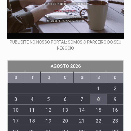
PUBLICITE NO NOSSO PORTAL: SOMOS O PARCEIRO DO SEU
NEGOCIO
AGOSTO 2026
S
T
Q
Q
S
S
D
1
2
3
4
5
6
7
8
9
10
11
12
13
14
15
16
17
18
19
20
21
22
23