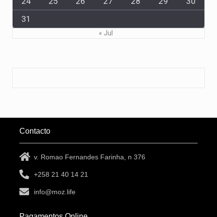
24
25
26
27
28
29
30
31
« Jul
Contacto
v. Romao Fernandes Farinha, n 376
+258 21 40 14 21
info@moz.life
Pagamentos Online