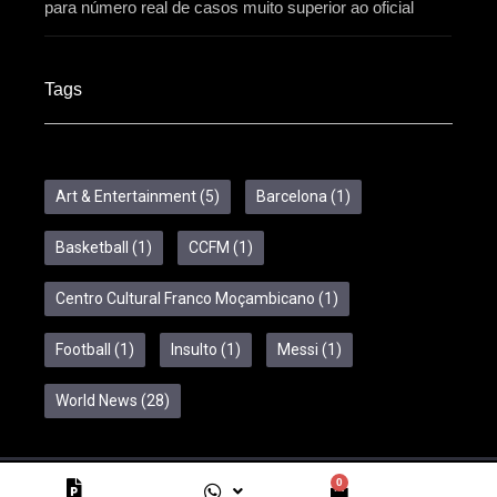
para número real de casos muito superior ao oficial
Tags
Art & Entertainment
(5)
Barcelona
(1)
Basketball
(1)
CCFM
(1)
Centro Cultural Franco Moçambicano
(1)
Football
(1)
Insulto
(1)
Messi
(1)
World News
(28)
0
Copyright © 2024 Feelcom. All Rights Reserved.