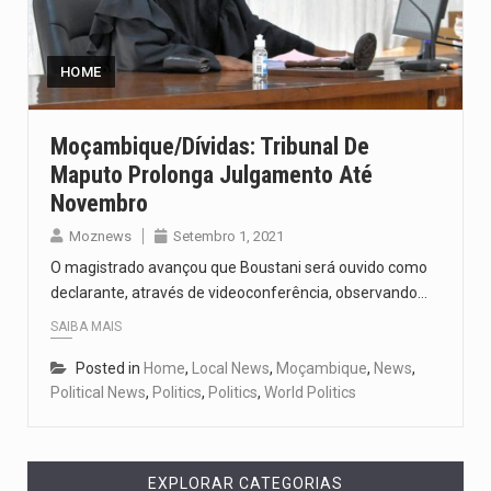
Segundo as autoridades canadianas, mais de 200 incêndios florestais continuam…
De acordo com as autoridades de saúde da Faixa de…
HOME
A polícia moçambicana anunciou a detenção de mais um suspeito…
Moçambique/Dívidas: Tribunal De
Maputo Prolonga Julgamento Até
Cover photo suggestion (in English): A police officer outside a…
Novembro
O Senado dos Estados Unidos aprovou, no dia 7 de…
Moznews
Setembro 1, 2021
O magistrado avançou que Boustani será ouvido como
declarante, através de videoconferência, observando…
SAIBA MAIS
Posted in
Home
,
Local News
,
Moçambique
,
News
,
Political News
,
Politics
,
Politics
,
World Politics
EXPLORAR CATEGORIAS