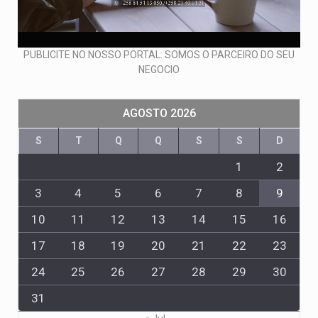
PUBLICITE NO NOSSO PORTAL: SOMOS O PARCEIRO DO SEU
NEGOCIO
AGOSTO 2026
S
T
Q
Q
S
S
D
1
2
3
4
5
6
7
8
9
10
11
12
13
14
15
16
17
18
19
20
21
22
23
24
25
26
27
28
29
30
31