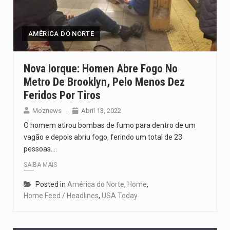
O pagamento marca o desfecho de um dos processos mais…
O programa, cuja implementação está prevista entre abril de 2026…
AMÉRICA DO NORTE
A nova legislação estabelece um prazo de 180 dias para…
Nova Iorque: Homen Abre Fogo No
Metro De Brooklyn, Pelo Menos Dez
O Departamento de Estado norte-americano confirmou que cidadãos dos Estados…
Feridos Por Tiros
A final coloca frente a frente duas equipas que chegaram…
Moznews
Abril 13, 2022
O homem atirou bombas de fumo para dentro de um
vagão e depois abriu fogo, ferindo um total de 23
pessoas.…
SAIBA MAIS
Posted in
América do Norte
,
Home
,
Home Feed / Headlines
,
USA Today