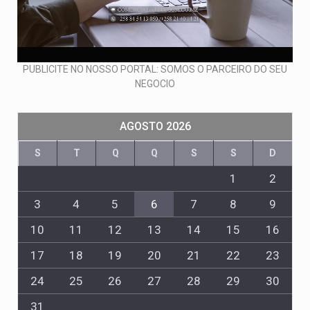
PUBLICITE NO NOSSO PORTAL: SOMOS O PARCEIRO DO SEU
NEGOCIO
AGOSTO 2026
S
T
Q
Q
S
S
D
1
2
3
4
5
6
7
8
9
10
11
12
13
14
15
16
17
18
19
20
21
22
23
24
25
26
27
28
29
30
31