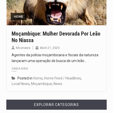
Um dos casos mais graves envolveu a residência de Sam…
A cidade de Bunia, capital da província de Ituri, tornou-se…
HOME
O Senado dos Estados Unidos aprovou, no dia 7 de…
Moçambique: Mulher Devorada Por Leão
No Niassa
Legislação, renomeada em homenagem ao falecido senador Lindsey Graham, foi…
Moznews
Abril 21, 2025
A nova legislação estabelece um prazo de 180 dias para…
Agentes da polícia moçambicana e fiscais da natureza
lançaram uma operação de busca de um leão…
SAIBA MAIS
Posted in
Home
,
Home Feed / Headlines
,
Local News
,
Moçambique
,
News
EXPLORAR CATEGORIAS