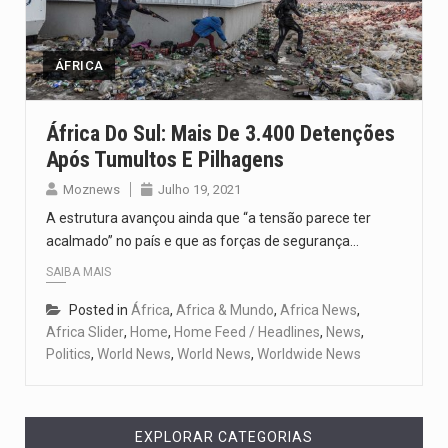
Um dos casos mais graves envolveu a residência de Sam…
A cidade de Bunia, capital da província de Ituri, tornou-se…
ÁFRICA
O Senado dos Estados Unidos aprovou, no dia 7 de…
África Do Sul: Mais De 3.400 Detenções
Após Tumultos E Pilhagens
Legislação, renomeada em homenagem ao falecido senador Lindsey Graham, foi…
Moznews
Julho 19, 2021
A nova legislação estabelece um prazo de 180 dias para…
A estrutura avançou ainda que “a tensão parece ter
acalmado” no país e que as forças de segurança…
SAIBA MAIS
Posted in
África
,
Africa & Mundo
,
Africa News
,
Africa Slider
,
Home
,
Home Feed / Headlines
,
News
,
Politics
,
World News
,
World News
,
Worldwide News
EXPLORAR CATEGORIAS