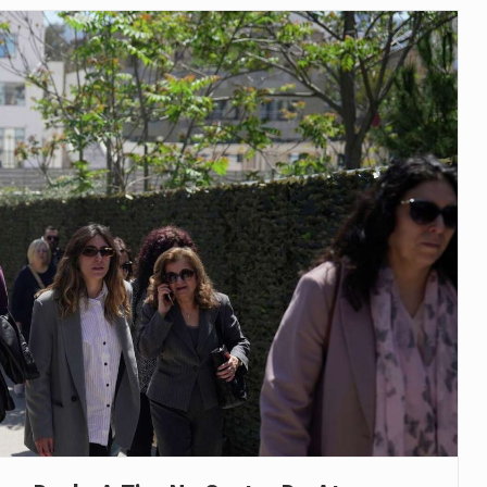
veu a residência de Sam…
íncia de Ituri, tornou-se…
 de um dos processos mais…
está prevista entre abril de 2026…
 prazo de 180 dias para…
-americano confirmou que cidadãos dos Estados…
uas equipas que chegaram…