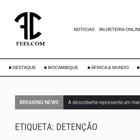
NOTICIAS
BILHETEIRA ONLIN
■ DESTAQUE
■ MOCAMBIQUE
■ ÁFRICA & MUNDO
■
BREAKING NEWS
A descoberta representa um mar
Segundo as autoridades canadian
ETIQUETA:
DETENÇÃO
De acordo com as autoridades d