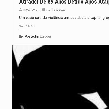
Atirador De 89 Anos Detido Após Ataq
Moznews
Abril 29, 2026
Um caso raro de violência armada abala a capital g
SAIBA MAIS
Posted in
Europa