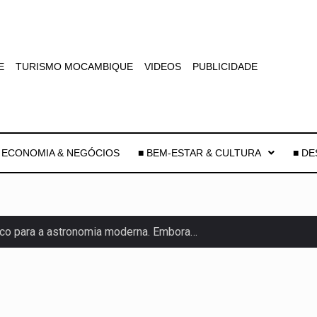
E
TURISMO MOCAMBIQUE
VIDEOS
PUBLICIDADE
 ECONOMIA & NEGÓCIOS
■ BEM-ESTAR & CULTURA
■ D
co para a astronomia moderna. Embora…
as, mais de 200 incêndios florestais continuam…
e saúde da Faixa de…