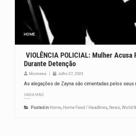
HOME
VIOLÊNCIA POLICIAL: Mulher Acusa Pol
Durante Detenção
Moznews
Julho 27, 2023
As alegações de Zayna são cimentadas pelos seus 
SAIBA MAIS
Posted in
Home
,
Home Feed / Headlines
,
News
,
World 