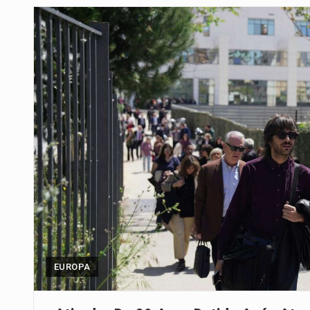
Um dos casos mais graves envol
A cidade de Bunia, capital da prov
O pagamento marca o desfecho
O programa, cuja implementação 
A nova legislação estabelece um
O Departamento de Estado norte
A final coloca frente a frente d
EUROPA