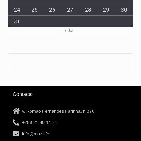
24
25
26
27
28
29
30
31
« Jul
Contacto
v. Romao Fernandes Farinha, n 376
+258 21 40 14 21
info@moz.life