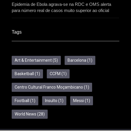
Epidemia de Ebola agrava-se na RDC e OMS alerta
para número real de casos muito superior ao oficial
Tags
Art & Entertainment
(5)
Barcelona
(1)
Basketball
(1)
CCFM
(1)
Centro Cultural Franco Moçambicano
(1)
Football
(1)
Insulto
(1)
Messi
(1)
World News
(28)