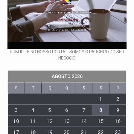
PUBLICITE NO NOSSO PORTAL: SOMOS O PARCEIRO DO SEU
NEGOCIO
AGOSTO 2026
S
T
Q
Q
S
S
D
1
2
3
4
5
6
7
8
9
10
11
12
13
14
15
16
17
18
19
20
21
22
23