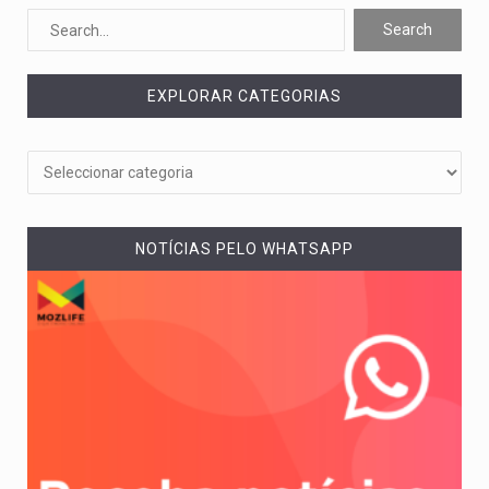
Um dos casos mais graves envolveu a residência de Sam…
A cidade de Bunia, capital da província de Ituri, tornou-se…
EXPLORAR CATEGORIAS
O Senado dos Estados Unidos aprovou, no dia 7 de…
Legislação, renomeada em homenagem ao falecido senador Lindsey Graham, foi…
A nova legislação estabelece um prazo de 180 dias para…
NOTÍCIAS PELO WHATSAPP