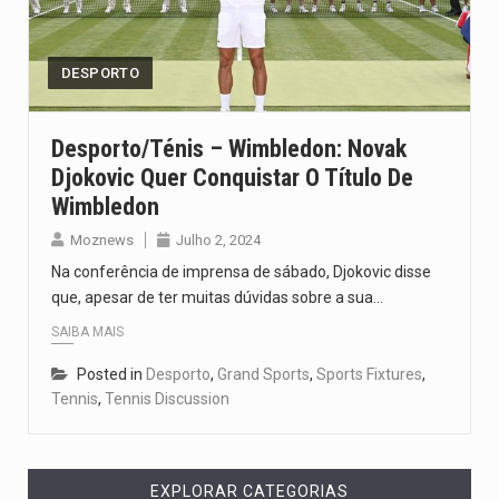
Segundo as autoridades canadianas, mais de 200 incêndios florestais continuam…
De acordo com as autoridades de saúde da Faixa de…
DESPORTO
A polícia moçambicana anunciou a detenção de mais um suspeito…
Desporto/Ténis – Wimbledon: Novak
Djokovic Quer Conquistar O Título De
Cover photo suggestion (in English): A police officer outside a…
Wimbledon
O Senado dos Estados Unidos aprovou, no dia 7 de…
Moznews
Julho 2, 2024
Na conferência de imprensa de sábado, Djokovic disse
que, apesar de ter muitas dúvidas sobre a sua…
SAIBA MAIS
Posted in
Desporto
,
Grand Sports
,
Sports Fixtures
,
Tennis
,
Tennis Discussion
EXPLORAR CATEGORIAS