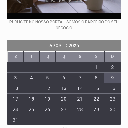
PUBLICITE NO NOSSO PORTAL: SOMOS O PARCEIRO DO SEU
NEGOCIO
AGOSTO 2026
S
T
Q
Q
S
S
D
1
2
3
4
5
6
7
8
9
10
11
12
13
14
15
16
17
18
19
20
21
22
23
24
25
26
27
28
29
30
31