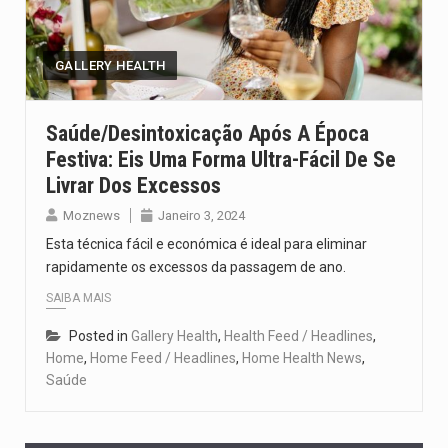
O pagamento marca o desfecho de um dos processos mais…
O programa, cuja implementação está prevista entre abril de 2026…
GALLERY HEALTH
A nova legislação estabelece um prazo de 180 dias para…
Saúde/Desintoxicação Após A Época
Festiva: Eis Uma Forma Ultra-Fácil De Se
O Departamento de Estado norte-americano confirmou que cidadãos dos Estados…
Livrar Dos Excessos
A final coloca frente a frente duas equipas que chegaram…
Moznews
Janeiro 3, 2024
Esta técnica fácil e económica é ideal para eliminar
rapidamente os excessos da passagem de ano.
SAIBA MAIS
Posted in
Gallery Health
,
Health Feed / Headlines
,
Home
,
Home Feed / Headlines
,
Home Health News
,
Saúde