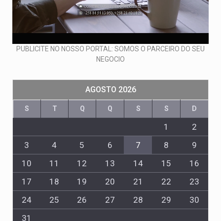
PUBLICITE NO NOSSO PORTAL: SOMOS O PARCEIRO DO SEU
NEGOCIO
AGOSTO 2026
S
T
Q
Q
S
S
D
1
2
3
4
5
6
7
8
9
10
11
12
13
14
15
16
17
18
19
20
21
22
23
24
25
26
27
28
29
30
31