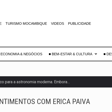
E
TURISMO MOCAMBIQUE
VIDEOS
PUBLICIDADE
 ECONOMIA & NEGÓCIOS
■ BEM-ESTAR & CULTURA
■ D
co para a astronomia moderna. Embora…
as, mais de 200 incêndios florestais continuam…
e saúde da Faixa de…
NTIMENTOS COM ERICA PAIVA
veu a residência de Sam…