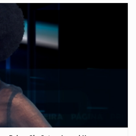
íncia de Ituri, tornou-se…
 de um dos processos mais…
está prevista entre abril de 2026…
 prazo de 180 dias para…
-americano confirmou que cidadãos dos Estados…
uas equipas que chegaram…