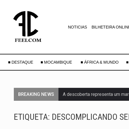
NOTICIAS
BILHETEIRA ONLIN
■ DESTAQUE
■ MOCAMBIQUE
■ ÁFRICA & MUNDO
■
A descoberta representa um mar
BREAKING NEWS
Segundo as autoridades canadian
De acordo com as autoridades d
ETIQUETA:
DESCOMPLICANDO SE
Um dos casos mais graves envol