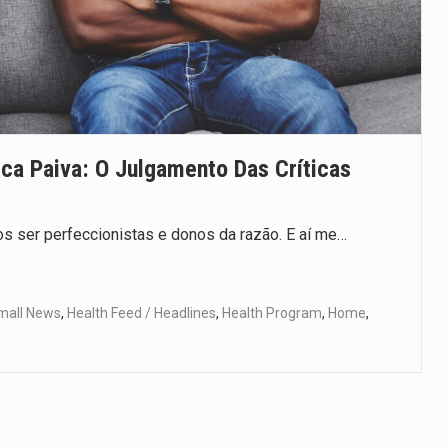
a Paiva: O Julgamento Das Críticas
s ser perfeccionistas e donos da razão. E aí me…
Small News
,
Health Feed / Headlines
,
Health Program
,
Home
,