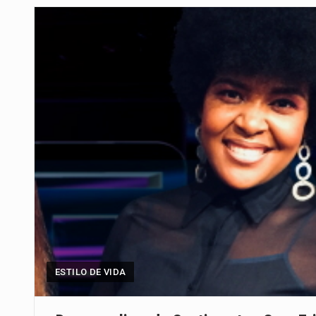
A cidade de Bunia, capital da prov
O pagamento marca o desfecho
O programa, cuja implementação 
A nova legislação estabelece um
O Departamento de Estado norte
A final coloca frente a frente d
ESTILO DE VIDA