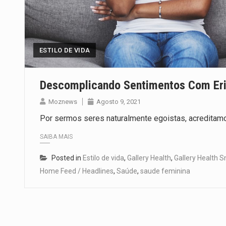
ESTILO DE VIDA
Descomplicando Sentimentos Com Eric
Moznews
Agosto 9, 2021
Por sermos seres naturalmente egoistas, acreditamo
SAIBA MAIS
Posted in
Estilo de vida
,
Gallery Health
,
Gallery Health 
Home Feed / Headlines
,
Saúde
,
saude feminina