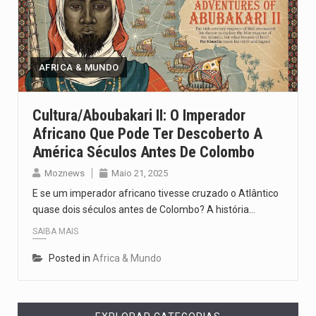
Um dos casos mais graves envolveu a residência de Sam…
A cidade de Bunia, capital da província de Ituri, tornou-se…
AFRICA & MUNDO
O Senado dos Estados Unidos aprovou, no dia 7 de…
Legislação, renomeada em homenagem ao falecido senador Lindsey Graham, foi…
Cultura/Aboubakari II: O Imperador
Africano Que Pode Ter Descoberto A
A nova legislação estabelece um prazo de 180 dias para…
América Séculos Antes De Colombo
Moznews
Maio 21, 2025
E se um imperador africano tivesse cruzado o Atlântico
quase dois séculos antes de Colombo? A história…
SAIBA MAIS
Posted in
Africa & Mundo