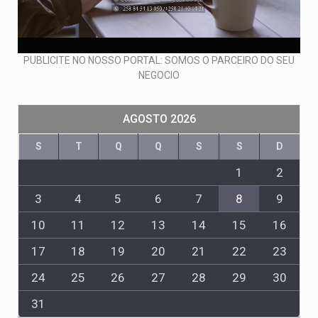
PUBLICITE NO NOSSO PORTAL: SOMOS O PARCEIRO DO SEU
NEGOCIO
AGOSTO 2026
S
T
Q
Q
S
S
D
1
2
3
4
5
6
7
8
9
10
11
12
13
14
15
16
17
18
19
20
21
22
23
24
25
26
27
28
29
30
31