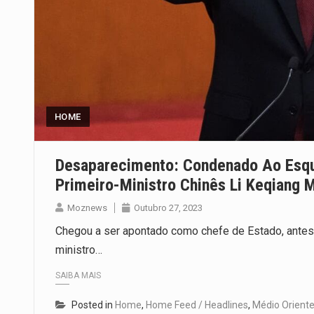
HOME
Desaparecimento: Condenado Ao Esque
Primeiro-Ministro Chinês Li Keqiang 
Moznews
Outubro 27, 2023
Chegou a ser apontado como chefe de Estado, antes de
ministro…
SAIBA MAIS
Posted in
Home
,
Home Feed / Headlines
,
Médio Orient