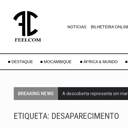
NOTICIAS
BILHETEIRA ONLIN
■ DESTAQUE
■ MOCAMBIQUE
■ ÁFRICA & MUNDO
■
BREAKING NEWS
A descoberta representa um mar
Segundo as autoridades canadian
ETIQUETA:
DESAPARECIMENTO
De acordo com as autoridades d