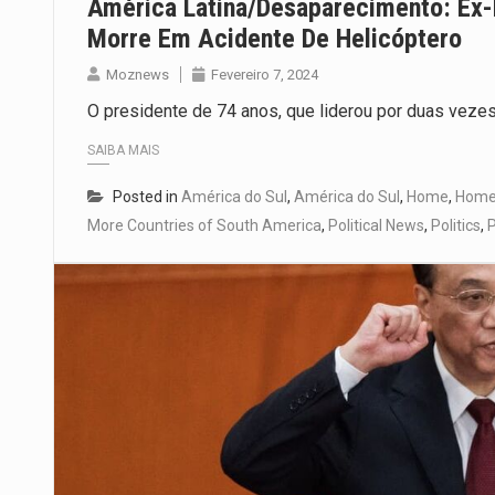
América Latina/Desaparecimento: Ex-
Morre Em Acidente De Helicóptero
Moznews
Fevereiro 7, 2024
O presidente de 74 anos, que liderou por duas vezes 
SAIBA MAIS
Posted in
América do Sul
,
América do Sul
,
Home
,
Home 
More Countries of South America
,
Political News
,
Politics
,
P