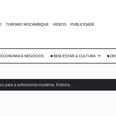
E
TURISMO MOCAMBIQUE
VIDEOS
PUBLICIDADE
 ECONOMIA & NEGÓCIOS
■ BEM-ESTAR & CULTURA
■ D
co para a astronomia moderna. Embora…
as, mais de 200 incêndios florestais continuam…
e saúde da Faixa de…