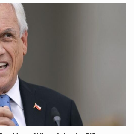
veu a residência de Sam…
íncia de Ituri, tornou-se…
 de um dos processos mais…
está prevista entre abril de 2026…
 prazo de 180 dias para…
-americano confirmou que cidadãos dos Estados…
uas equipas que chegaram…