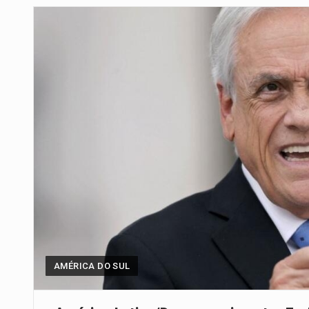
Um dos casos mais graves envol
A cidade de Bunia, capital da prov
O pagamento marca o desfecho
O programa, cuja implementação 
A nova legislação estabelece um
O Departamento de Estado norte
A final coloca frente a frente d
AMÉRICA DO SUL