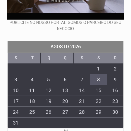
PUBLICITE NO NOSSO PORTAL: SOMOS O PARCEIRO DO SEU
NEGOCIO
AGOSTO 2026
S
T
Q
Q
S
S
D
1
2
3
4
5
6
7
8
9
10
11
12
13
14
15
16
17
18
19
20
21
22
23
24
25
26
27
28
29
30
31