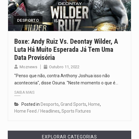
Um dos casos mais graves envolveu a residência de Sam…
A cidade de Bunia, capital da província de Ituri, tornou-se…
DESPORTO
O Senado dos Estados Unidos aprovou, no dia 7 de…
Boxe: Andy Ruiz Vs. Deontay Wilder, A
Luta Há Muito Esperada Já Tem Uma
Legislação, renomeada em homenagem ao falecido senador Lindsey Graham, foi…
Data Provisória
A nova legislação estabelece um prazo de 180 dias para…
Moznews
Outubro 11, 2022
"Penso que não, contra Anthony Joshua isso não
aconteceria", disse Osuna. "Neste momento o que é…
SAIBA MAIS
Posted in
Desporto
,
Grand Sports
,
Home
,
Home Feed / Headlines
,
Sports Fixtures
EXPLORAR CATEGORIAS